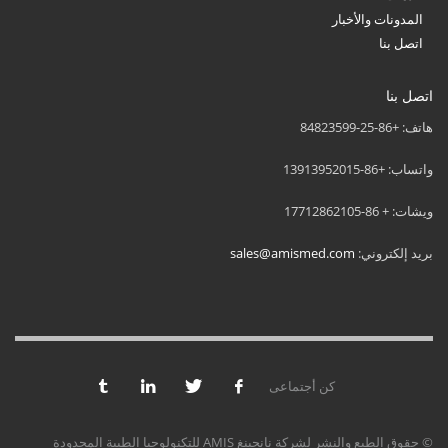
المدونات والأخبار
اتصل بنا
اتصل بنا
هاتف: +86-25-84823599
واتساب: +86-13913952015
ويشات: + 86-17712862105
بريد إلكتروني:
sales@amismed.com
كن أجتماعى
© حقوق الطبع والنشر لشركة نانجينغ AMIS للتكنولوجيا الطبية المحدودة