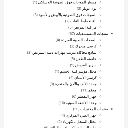
منتجات
(1)
مسبار الموجات فوق الصوتية اللاسلكي
1
3
منتج
لون دوبلر
3
منتجات
3
واحد
الموجات فوق الصوتية بالأبيض والأسود
3
7
منتجات
آلة تخطيط القلب
7
5
منتجات
مراقبة المريض
5
67
منتجات
منتجات المستشفيات
67
منتج
4
المعدات الطبية المبردة
4
2
منتجات
كرسي متحرك
2
منتجات
3
نماذج محاكاة تدريب مهارات دمية التمريض
3
5
منتجات
حاضنة الطفل
5
5
منتجات
سرير المريض
5
منتجات
(1)
محلل مؤشر كتلة الجسم
1
4
منتج
كرسي الأسنان
4
منتجات
واحد
9
وحدة الأنف والأذن والحنجرة
9
11
منتجات
معقم
11
منتج
6
جهاز التقطير
6
منتجات
16
وحدة الأشعة السينية
16
50
منتج
منتجات المختبرات
50
منتج
4
جهاز الطرد المركزي
4
2
منتجات
محلل المنحل بالكهرباء
2
منتجات
5
خلية الرحلان الكهربائي والطاقة
5