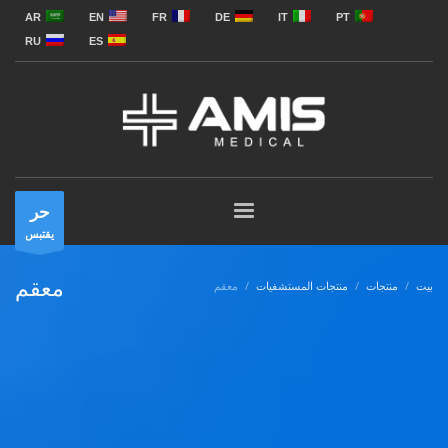
AR
EN
FR
DE
IT
PT
RU
ES
حر
يقتبس
معقم
بيت
منتجات
منتجات المستشفيات
معقم