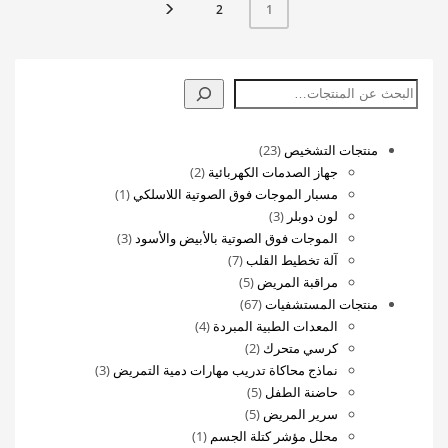
2
1
البحث
23
منتجات التشخيص
23
منتج
2
جهاز الصدمات الكهربائية
2
منتجات
(1)
مسبار الموجات فوق الصوتية اللاسلكي
1
3
منتج
لون دوبلر
3
منتجات
3
واحد
الموجات فوق الصوتية بالأبيض والأسود
3
7
منتجات
آلة تخطيط القلب
7
5
منتجات
مراقبة المريض
5
67
منتجات
منتجات المستشفيات
67
منتج
4
المعدات الطبية المبردة
4
2
منتجات
كرسي متحرك
2
منتجات
3
نماذج محاكاة تدريب مهارات دمية التمريض
3
5
منتجات
حاضنة الطفل
5
5
منتجات
سرير المريض
5
منتجات
(1)
محلل مؤشر كتلة الجسم
1