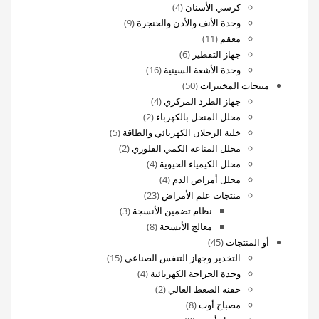
4
منتج
كرسي الأسنان
4
منتجات
واحد
9
وحدة الأنف والأذن والحنجرة
9
11
منتجات
معقم
11
منتج
6
جهاز التقطير
6
منتجات
16
وحدة الأشعة السينية
16
50
منتج
منتجات المختبرات
50
منتج
4
جهاز الطرد المركزي
4
2
منتجات
محلل المنحل بالكهرباء
2
منتجات
5
خلية الرحلان الكهربائي والطاقة
5
2
منتجات
محلل المناعة الكمي الفلوري
2
4
منتجات
محلل الكيمياء الحيوية
4
4
منتجات
محلل أمراض الدم
4
23
منتجات
منتجات علم الأمراض
23
منتج
3
نظام تضمين الأنسجة
3
8
منتجات
معالج الأنسجة
8
45
منتجات
أو المنتجات
45
منتج
15
التخدير وجهاز التنفس الصناعي
15
4
منتج
وحدة الجراحة الكهربائية
4
2
منتجات
حقنة الضغط العالي
2
8
منتجات
مصباح أوت
8