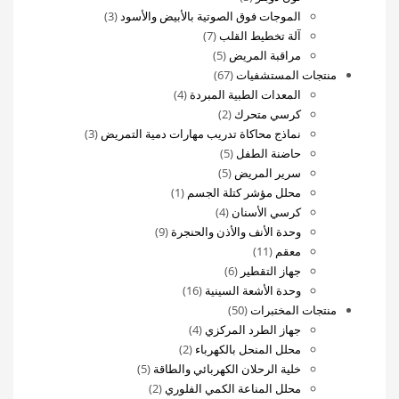
منتجات
3
واحد
الموجات فوق الصوتية بالأبيض والأسود
3
7
منتجات
آلة تخطيط القلب
7
5
منتجات
مراقبة المريض
5
67
منتجات
منتجات المستشفيات
67
منتج
4
المعدات الطبية المبردة
4
2
منتجات
كرسي متحرك
2
منتجات
3
نماذج محاكاة تدريب مهارات دمية التمريض
3
5
منتجات
حاضنة الطفل
5
5
منتجات
سرير المريض
5
منتجات
(1)
محلل مؤشر كتلة الجسم
1
4
منتج
كرسي الأسنان
4
منتجات
واحد
9
وحدة الأنف والأذن والحنجرة
9
11
منتجات
معقم
11
منتج
6
جهاز التقطير
6
منتجات
16
وحدة الأشعة السينية
16
50
منتج
منتجات المختبرات
50
منتج
4
جهاز الطرد المركزي
4
2
منتجات
محلل المنحل بالكهرباء
2
منتجات
5
خلية الرحلان الكهربائي والطاقة
5
2
منتجات
محلل المناعة الكمي الفلوري
2