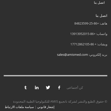
اتصل بنا
اتصل بنا
هاتف: +86-25-84823599
واتساب: +86-13913952015
ويشات: + 86-17712862105
بريد إلكتروني:
sales@amismed.com
كن أجتماعى
© حقوق الطبع والنشر لشركة نانجينغ AMIS للتكنولوجيا الطبية المحدودة
إشعار قانوني
|
سياسة ملفات الارتباط