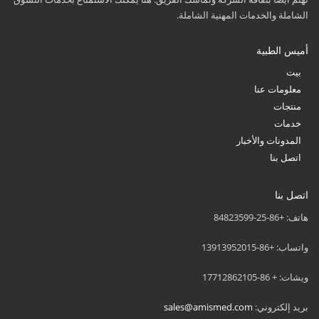
الشاملة والخدمات المهنية الشاملة.
أميس الطبية
بيت
معلومات عنا
منتجات
خدمات
المدونات والأخبار
اتصل بنا
اتصل بنا
هاتف: +86-25-84823599
واتساب: +86-13913952015
ويشات: + 86-17712862105
بريد إلكتروني:
sales@amismed.com