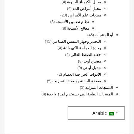
4
منتجات
محلل الكيمياء الحيوية
4
4
منتجات
محلل أمراض الدم
4
23
منتجات
منتجات علم الأمراض
23
منتج
3
نظام تضمين الأنسجة
3
8
منتجات
معالج الأنسجة
8
45
منتجات
أو المنتجات
45
منتج
15
التخدير وجهاز التنفس الصناعي
15
4
منتج
وحدة الجراحة الكهربائية
4
2
منتجات
حقنة الضغط العالي
2
8
منتجات
مصباح أوت
8
9
منتجات
جدول أو تي
9
منتجات
2
الأدوات الجراحية العظام
2
منتجات
5
مضخة الحقنة ومضخة التسريب
5
5
منتجات
المنتجات المنزلية
5
منتجات
4
المنتجات الطبية التي تستخدم لمرة واحدة
4
منتجات
Arabic