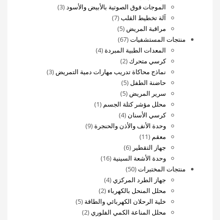
منتجات
3
واحد
الموجات فوق الصوتية بالأبيض والأسود
3
7
منتجات
آلة تخطيط القلب
7
5
منتجات
مراقبة المريض
5
67
منتجات
منتجات المستشفيات
67
منتج
4
المعدات الطبية المبردة
4
2
منتجات
كرسي متحرك
2
منتجات
3
نماذج محاكاة تدريب مهارات دمية التمريض
3
5
منتجات
حاضنة الطفل
5
5
منتجات
سرير المريض
5
منتجات
(1)
محلل مؤشر كتلة الجسم
1
4
منتج
كرسي الأسنان
4
منتجات
واحد
9
وحدة الأنف والأذن والحنجرة
9
11
منتجات
معقم
11
منتج
6
جهاز التقطير
6
منتجات
16
وحدة الأشعة السينية
16
50
منتج
منتجات المختبرات
50
منتج
4
جهاز الطرد المركزي
4
2
منتجات
محلل المنحل بالكهرباء
2
منتجات
5
خلية الرحلان الكهربائي والطاقة
5
2
منتجات
محلل المناعة الكمي الفلوري
2