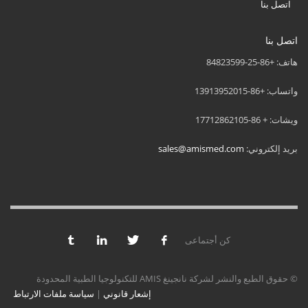
اتصل بنا
اتصل بنا
هاتف: +86-25-84823599
واتساب: +86-13913952015
ويشات: + 86-17712862105
بريد إلكتروني:
sales@amismed.com
كن أجتماعى
© حقوق الطبع والنشر لشركة نانجينغ AMIS للتكنولوجيا الطبية المحدودة
إشعار قانوني
|
سياسة ملفات الارتباط