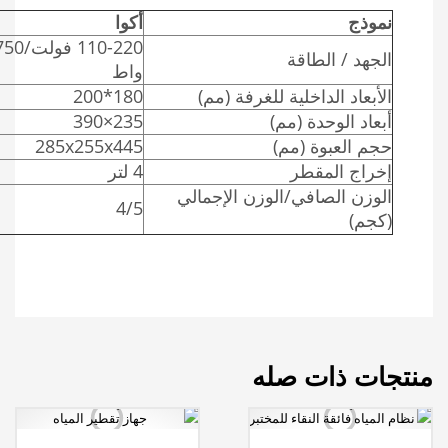
نموذج
أكوا
110-220 فولت/
الجهد / الطاقة
واط
الأبعاد الداخلية للغرفة (مم)
180*200
أبعاد الوحدة (مم)
235×390
حجم العبوة (مم)
285x255x445
إخراج المقطر
4 لتر
الوزن الصافي/الوزن الإجمالي
4/5
(كجم)
منتجات ذات صله