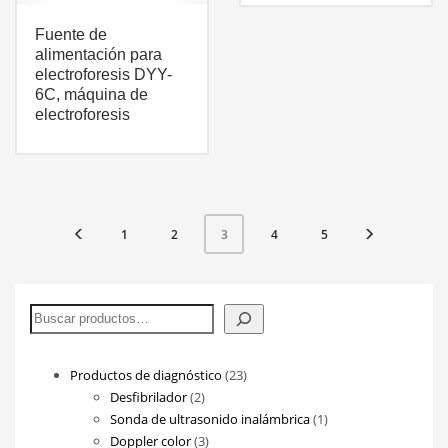
Fuente de
alimentación para
electroforesis DYY-
6C, máquina de
electroforesis
1
2
4
5
3
Buscar
23
Productos de diagnóstico
23
2
productos
Desfibrilador
2
productos
1
Sonda de ultrasonido inalámbrica
1
3
producto
Doppler color
3