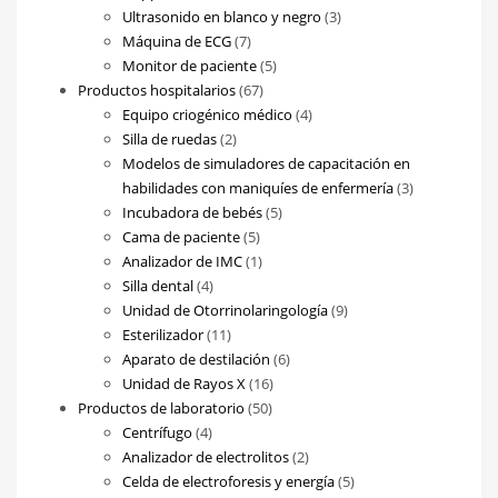
productos
3
Ultrasonido en blanco y negro
3
7
productos
Máquina de ECG
7
productos
5
Monitor de paciente
5
67
productos
Productos hospitalarios
67
productos
4
Equipo criogénico médico
4
2
productos
Silla de ruedas
2
productos
Modelos de simuladores de capacitación en
3
habilidades con maniquíes de enfermería
3
5
productos
Incubadora de bebés
5
5
productos
Cama de paciente
5
productos
1
Analizador de IMC
1
4
producto
Silla dental
4
productos
9
Unidad de Otorrinolaringología
9
11
productos
Esterilizador
11
productos
6
Aparato de destilación
6
16
productos
Unidad de Rayos X
16
50
productos
Productos de laboratorio
50
4
productos
Centrífugo
4
productos
2
Analizador de electrolitos
2
productos
5
Celda de electroforesis y energía
5