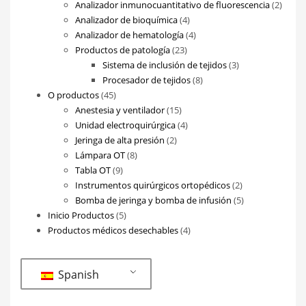
productos
2
Analizador inmunocuantitativo de fluorescencia
2
4
produ
Analizador de bioquímica
4
productos
4
Analizador de hematología
4
23
productos
Productos de patología
23
productos
3
Sistema de inclusión de tejidos
3
8
productos
Procesador de tejidos
8
45
productos
O productos
45
productos
15
Anestesia y ventilador
15
productos
4
Unidad electroquirúrgica
4
2
productos
Jeringa de alta presión
2
8
productos
Lámpara OT
8
9
productos
Tabla OT
9
productos
2
Instrumentos quirúrgicos ortopédicos
2
productos
5
Bomba de jeringa y bomba de infusión
5
5
productos
Inicio Productos
5
productos
4
Productos médicos desechables
4
productos
Spanish