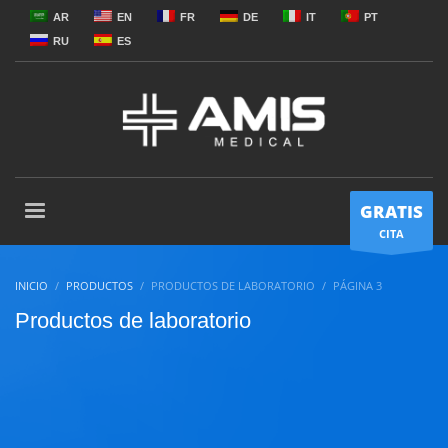
AR
EN
FR
DE
IT
PT
RU
ES
GRATIS
CITA
INICIO
PRODUCTOS
PRODUCTOS DE LABORATORIO
PÁGINA 3
Productos de laboratorio