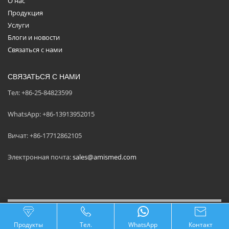
О нас
Продукция
Услуги
Блоги и новости
Связаться с нами
СВЯЗАТЬСЯ С НАМИ
Тел: +86-25-84823599
WhatsApp: +86-13913952015
Вичат: +86-17712862105
Электронная почта:
sales@amismed.com
Продукты
Тел.
WhatsApp
Контакт
ПОЛУЧИТЬ СОЦИАЛЬНОГО