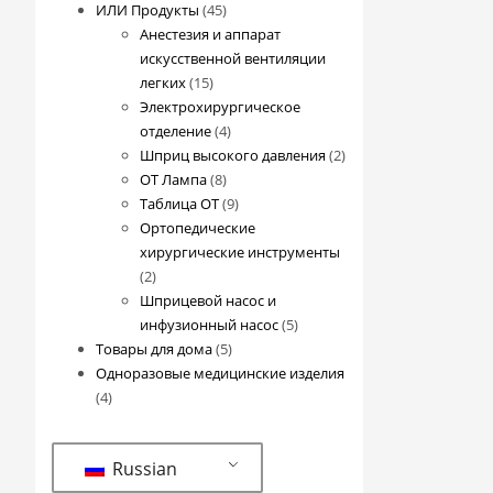
45
товаров
ИЛИ Продукты
45
товаров
Анестезия и аппарат
искусственной вентиляции
15
легких
15
товаров
Электрохирургическое
4
отделение
4
товара
2
Шприц высокого давления
2
8
товара
ОТ Лампа
8
товаров
9
Таблица ОТ
9
товаров
Ортопедические
хирургические инструменты
2
2
товара
Шприцевой насос и
5
инфузионный насос
5
5
товаров
Товары для дома
5
товаров
Одноразовые медицинские изделия
4
4
товара
Russian