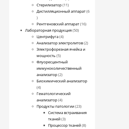
11
товаров
Стерилизатор
11
товаров
Дистилляционный аппарат
6
6
товаров
16
Рентгеновский аппарат
16
50
товаров
Лабораторная продукция
50
4
товаров
Центрифуга
4
товара
2
Анализатор электролитов
2
товара
Электрофорезная ячейка и
5
мощность
5
товаров
Флуоресцентный
иммуноколичественный
2
анализатор
2
товара
Биохимический анализатор
4
4
товара
Гематологический
4
анализатор
4
товара
23
Продукты патологии
23
товара
Система встраивания
3
тканей
3
товара
8
Процессор тканей
8