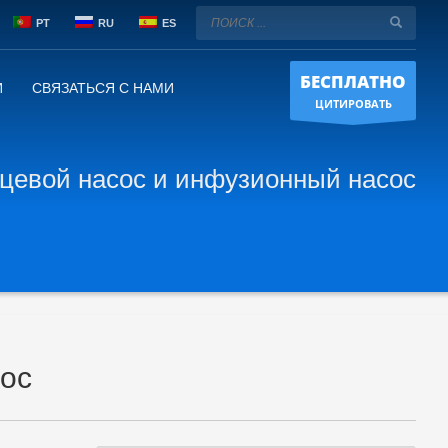
PT
RU
ES
БЕСПЛАТНО
И
СВЯЗАТЬСЯ С НАМИ
ЦИТИРОВАТЬ
цевой насос и инфузионный насос
ос