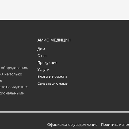
АМИС МЕДИЦИН
Дом
О нас
Продукция
 оборудования,
Услуги
я не только
Блоги и новости
ие
Связаться с нами
ете насладиться
ссиональными
ology Co., Ltd.
Официальное уведомление
|
Политика испо