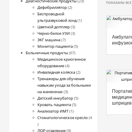
23
Диагностические продукты
23
ПОКАЗАНЫ ВСЕ 
2
товара
Дефибриллятор
2
товара
Беспроводной
1
ультразвуковой зонд
1
3
товар
Цветной допплер
3
товара
3
Черно-белое УЗИ
3
Амбулат
7
товара
ЭКГ машина
7
инфузио
товаров
5
Монитор пациента
5
67
товаров
Больничные продукты
67
товаров
Медицинское криогенное
4
оборудование
4
товара
2
Инвалидная коляска
2
товара
Тренажеры для обучения
навыкам ухода за больными
3
Портати
на манекенах
3
медицин
товара
5
Детский инкубатор
5
шприцев
5
товаров
Кровать пациента
5
1
товаров
Анализатор ИМТ
1
товар
Стоматологическое кресло
4
4
товара
9
ЛОР-отделение
9