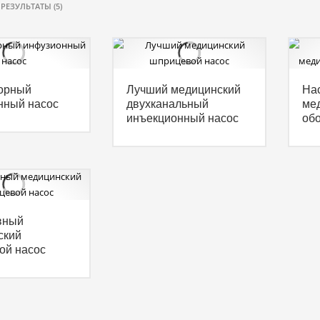
РЕЗУЛЬТАТЫ (5)
орный
Лучший медицинский
Нас
нный насос
двухканальный
ме
инъекционный насос
об
вный
ский
ой насос