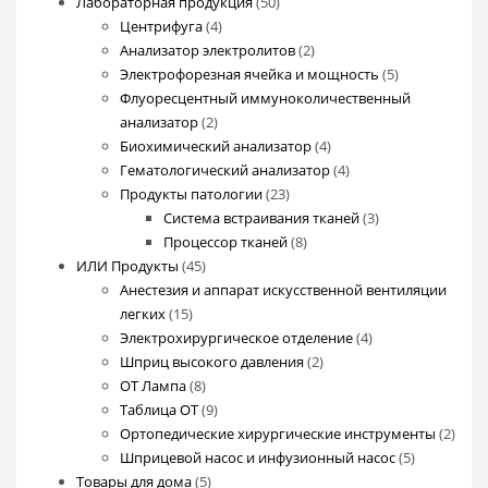
50
товаров
Лабораторная продукция
50
4
товаров
Центрифуга
4
товара
2
Анализатор электролитов
2
товара
5
Электрофорезная ячейка и мощность
5
товаров
Флуоресцентный иммуноколичественный
2
анализатор
2
товара
4
Биохимический анализатор
4
товара
4
Гематологический анализатор
4
23
товара
Продукты патологии
23
товара
3
Система встраивания тканей
3
8
товара
Процессор тканей
8
45
товаров
ИЛИ Продукты
45
товаров
Анестезия и аппарат искусственной вентиляции
15
легких
15
товаров
4
Электрохирургическое отделение
4
2
товара
Шприц высокого давления
2
8
товара
ОТ Лампа
8
товаров
9
Таблица ОТ
9
товаров
2
Ортопедические хирургические инструменты
2
5
това
Шприцевой насос и инфузионный насос
5
5
товаров
Товары для дома
5