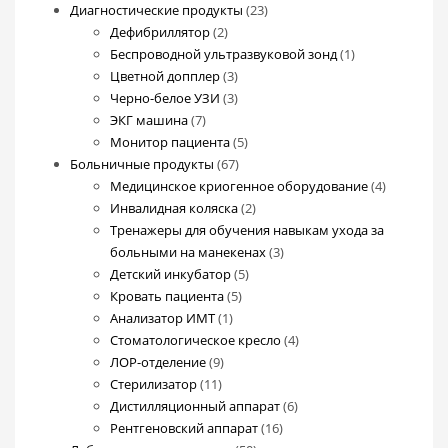
23
Диагностические продукты
23
2
товара
Дефибриллятор
2
товара
1
Беспроводной ультразвуковой зонд
1
3
товар
Цветной допплер
3
товара
3
Черно-белое УЗИ
3
7
товара
ЭКГ машина
7
товаров
5
Монитор пациента
5
67
товаров
Больничные продукты
67
товаров
4
Медицинское криогенное оборудование
4
2
товара
Инвалидная коляска
2
товара
Тренажеры для обучения навыкам ухода за
3
больными на манекенах
3
5
товара
Детский инкубатор
5
5
товаров
Кровать пациента
5
1
товаров
Анализатор ИМТ
1
товар
4
Стоматологическое кресло
4
9
товара
ЛОР-отделение
9
11
товаров
Стерилизатор
11
товаров
6
Дистилляционный аппарат
6
16
товаров
Рентгеновский аппарат
16