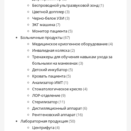
товара
1
Беспроводной ультразвуковой зонд
1
3
товар
Цветной допплер
3
товара
3
Черно-белое УЗИ
3
7
товара
ЭКГ машина
7
товаров
5
Монитор пациента
5
67
товаров
Больничные продукты
67
товаров
4
Медицинское криогенное оборудование
4
2
товара
Инвалидная коляска
2
товара
Тренажеры для обучения навыкам ухода за
3
больными на манекенах
3
5
товара
Детский инкубатор
5
5
товаров
Кровать пациента
5
1
товаров
Анализатор ИМТ
1
товар
4
Стоматологическое кресло
4
9
товара
ЛОР-отделение
9
11
товаров
Стерилизатор
11
товаров
6
Дистилляционный аппарат
6
16
товаров
Рентгеновский аппарат
16
50
товаров
Лабораторная продукция
50
4
товаров
Центрифуга
4