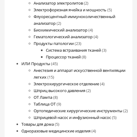
товара
2
Анализатор электролитов
2
товара
5
Электрофорезная ячейка и мощность
5
товаров
Флуоресцентный иммуноколичественный
2
анализатор
2
товара
4
Биохимический анализатор
4
товара
4
Гематологический анализатор
4
23
товара
Продукты патологии
23
товара
3
Система встраивания тканей
3
8
товара
Процессор тканей
8
45
товаров
ИЛИ Продукты
45
товаров
Анестезия и аппарат искусственной вентиляции
15
легких
15
товаров
4
Электрохирургическое отделение
4
2
товара
Шприц высокого давления
2
8
товара
ОТ Лампа
8
товаров
9
Таблица ОТ
9
товаров
2
Ортопедические хирургические инструменты
2
5
това
Шприцевой насос и инфузионный насос
5
5
товаров
Товары для дома
5
товаров
4
Одноразовые медицинские изделия
4