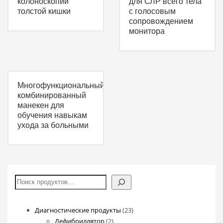
колоноскопии
для СЛР всего тела
толстой кишки
с голосовым
сопровождением
монитора
Многофункциональный
комбинированный
манекен для
обучения навыкам
ухода за больными
Поиск
23
Диагностические продукты
23
2
товара
Дефибриллятор
2