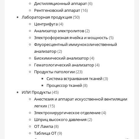
товаров
6
Дистилляционный аппарат
6
16
товаров
Рентгеновский аппарат
16
50
товаров
Лабораторная продукция
50
4
товаров
Центрифуга
4
товара
2
Анализатор электролитов
2
товара
5
Электрофорезная ячейка и мощность
5
товаров
Флуоресцентный иммуноколичественный
2
анализатор
2
товара
4
Биохимический анализатор
4
товара
4
Гематологический анализатор
4
23
товара
Продукты патологии
23
товара
3
Система встраивания тканей
3
8
товара
Процессор тканей
8
45
товаров
ИЛИ Продукты
45
товаров
Анестезия и аппарат искусственной вентиляции
15
легких
15
товаров
4
Электрохирургическое отделение
4
2
товара
Шприц высокого давления
2
8
товара
ОТ Лампа
8
товаров
9
Таблица ОТ
9