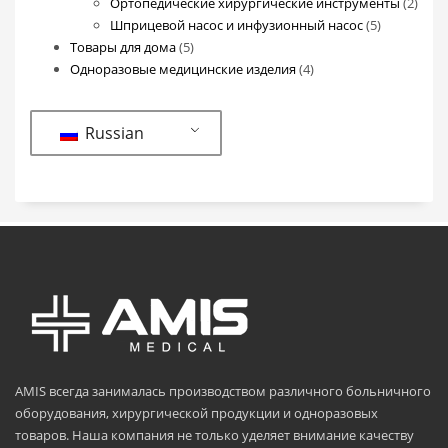
товаров
2
Ортопедические хирургические инструменты
2
5
това
Шприцевой насос и инфузионный насос
5
5
товаров
Товары для дома
5
товаров
4
Одноразовые медицинские изделия
4
товара
Russian
AMIS всегда занималась производством различного больничного
оборудования, хирургической продукции и одноразовых
товаров. Наша компания не только уделяет внимание качеству