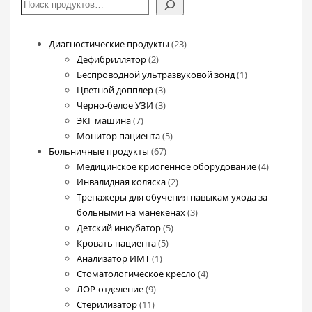
Поиск
23
Диагностические продукты
23
2
товара
Дефибриллятор
2
товара
1
Беспроводной ультразвуковой зонд
1
3
товар
Цветной допплер
3
товара
3
Черно-белое УЗИ
3
7
товара
ЭКГ машина
7
товаров
5
Монитор пациента
5
67
товаров
Больничные продукты
67
товаров
4
Медицинское криогенное оборудование
4
2
товара
Инвалидная коляска
2
товара
Тренажеры для обучения навыкам ухода за
3
больными на манекенах
3
5
товара
Детский инкубатор
5
5
товаров
Кровать пациента
5
1
товаров
Анализатор ИМТ
1
товар
4
Стоматологическое кресло
4
9
товара
ЛОР-отделение
9
11
товаров
Стерилизатор
11