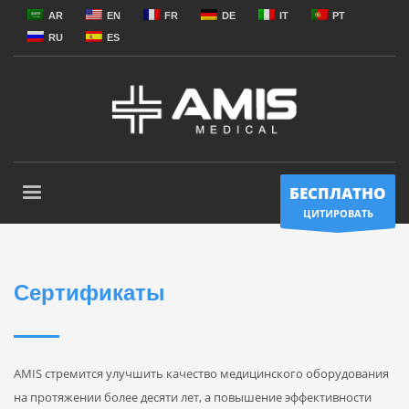
AR
EN
FR
DE
IT
PT
RU
ES
БЕСПЛАТНО
ЦИТИРОВАТЬ
Сертификаты
AMIS стремится улучшить качество медицинского оборудования
на протяжении более десяти лет, а повышение эффективности