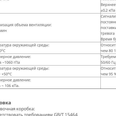
Верхнее:
±0,2 кПа
Сигнали
постоян
лизация объема вентиляции:
поставки
/мин
тревога
Время б
ратура окружающей среды:
Относит
о
0
С
чем 80 
ферное давление:
Требуем
а ~
1060 гПа
50/60 Гц
ратура окружающей среды:
Относит
о
~ +50
С
чем 95 
ферное давление:
 ~ 106 кПа.
овка
вочная коробка:
етствовать требованиям GB/T 15464