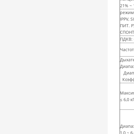
21% ~
режим
IPPV, S
ПИТ. 
СПОН
ПДКВ: 
Частот
Дыхат
Диапаз
Диапаз
Коэфф
Максим
≤ 6,0 к
Диапа
1,0 ~ 6