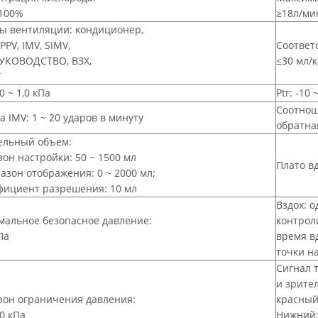
 100%
≥18л/ми
ы вентиляции: кондиционер,
IPPV, IMV, SIMV,
Соответ
РУКОВОДСТВО, ВЗХ,
≤30 мл/
Т
0 ~ 1,0 кПа
Ptr: -10 
Соотноше
а IMV: 1 ~ 20 ударов в минуту
обратна
ельный объем:
он настройки: 50 ~ 1500 мл
Плато вд
он отображения: 0 ~ 2000 мл;
ициент разрешения: 10 мл
Вздох: о
альное безопасное давление:
контрол
Па
время вд
точки н
Сигнал 
и зрите
зон ограничения давления:
красный
,0 кПа
Нижний: 