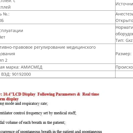
плей: с
Источни
сплей
 №.:
Анестез
0Б
Открыто
Нормати
сплуатации
оборудо
Нет
Тип: Gx
тивно-правовое регулирование медицинского
дования
Размер:
ип 2
вая марка: АМИСМЕД
Происхо
 ВЭД: 90192000