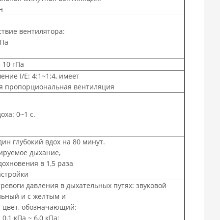
н
ствие вентилятора:
кПа
~ 10 гПа
ние I/E: 4:1~1:4, имеет
я пропорциональная вентиляция
оха: 0~1 с.
дин глубокий вдох на 80 минут.
ируемое дыхание,
охновения в 1,5 раза
астройки
тревоги давления в дыхательных путях: звуковой
льный и с желтым и
 цвет, обозначающий:
0,1 кПа ~ 6,0 кПа;