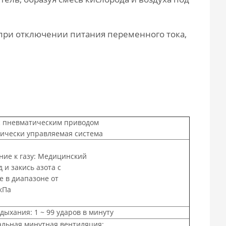
при отключении питания переменного тока,
с пневматическим приводом
рически управляемая система
ние к газу: Медицинский
 и закись азота с
е в диапазоне от
кПа
дыхания: 1 ~ 99 ударов в минуту
льная минутная вентиляция: