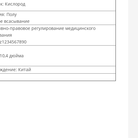
к: Кислород
ия: Полу
е всасывание
вно-правовое регулирование медицинского
вания
zz1234567890
 10,4 дюйма
ждение: Китай