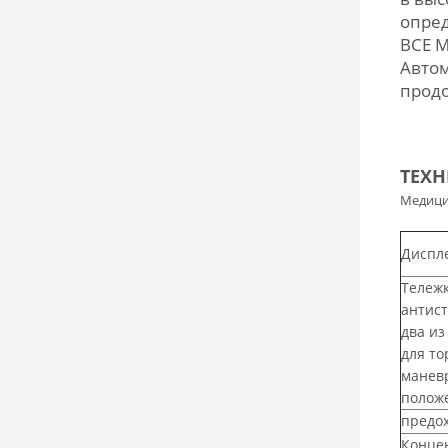
опре
ВСЕ 
Автом
продо
ТЕХН
Медици
Диспл
Тележк
антист
два из
для то
маневр
полож
предох
Концен