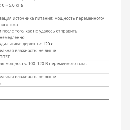
 0 ~ 5,0 кПа
зация источника питания: мощность переменного/
ного тока
 после того, как не удалось отправить
 немедленно
удильника: держать> 120 с.
ельная влажность: не выше
1ТП3Т
ая мощность: 100–120 В переменного тока,
ельная влажность: не выше
%