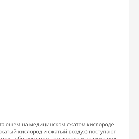
ботающем на медицинском сжатом кислороде
(сжатый кислород и сжатый воздух) поступают
ль, образуя смесь кислорода и воздуха под