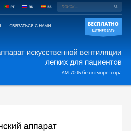
PT
RU
ES
БЕСПЛАТНО
И
СВЯЗАТЬСЯ С НАМИ
ЦИТИРОВАТЬ
ппарат искусственной вентиляции
легких для пациентов
АМ-700Б без компрессора
ский аппарат