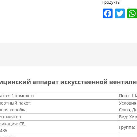
Продукты
Face
Tw
цинский аппарат искусственной вентиля
аказ: 1 комплект
Порт: Ш
ортный пакет:
Условия
ная коробка
Союз, Д
ентилятор
Вид: Хи
икация: CE,
Группа: 
485