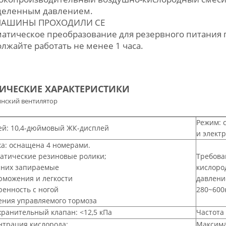
деленным давлением.
МАШИНЫ ПРОХОДИЛИ CE
атическое преобразование для резервного питания 
лжайте работать не менее 1 часа.
ИЧЕСКИЕ ХАРАКТЕРИСТИКИ
нский вентилятор
Режим: 
ей: 10,4-дюймовый ЖК-дисплей
и элект
а: оснащена 4 номерами.
атические резиновые ролики;
Требова
 них запираемые
кислород
рможения и легкости
давлени
енность с ногой
280~600
ения управляемого тормоза
ранительный клапан: <12,5 кПа
Частота 
трация кислорода:
Максима