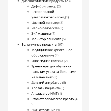
23
Диагностические продукты
23
2
товара
Дефибриллятор
2
товара
Беспроводной
1
ультразвуковой зонд
1
3
товар
Цветной допплер
3
товара
3
Черно-белое УЗИ
3
7
товара
ЭКГ машина
7
товаров
5
Монитор пациента
5
67
товаров
Больничные продукты
67
товаров
Медицинское криогенное
4
оборудование
4
товара
2
Инвалидная коляска
2
товара
Тренажеры для обучения
навыкам ухода за больными
3
на манекенах
3
товара
5
Детский инкубатор
5
5
товаров
Кровать пациента
5
1
товаров
Анализатор ИМТ
1
товар
Стоматологическое кресло
4
4
товара
9
ЛОР-отделение
9