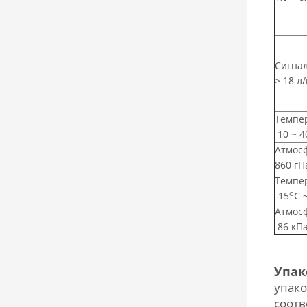
Сигна
≥ 18 л
Темпе
10 ~ 4
Атмос
860 гП
Темпе
о
-15
С 
Атмос
86 кПа
Упак
упако
соотв