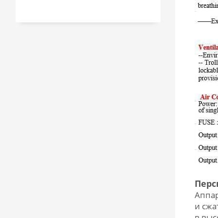
Перс
Аппар
и сжа
в выс