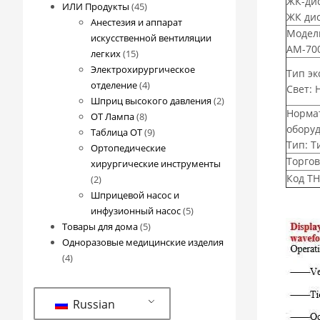
ЖК-дис
45
товаров
ИЛИ Продукты
45
ЖК ди
товаров
Анестезия и аппарат
Модель
искусственной вентиляции
АМ-70
15
легких
15
товаров
Электрохирургическое
Тип эк
4
отделение
4
Свет: 
товара
2
Шприц высокого давления
2
Норма
8
товара
ОТ Лампа
8
обору
товаров
9
Таблица ОТ
9
Тип: Т
товаров
Ортопедические
Торго
хирургические инструменты
Код ТН
2
2
товара
Шприцевой насос и
5
инфузионный насос
5
5
товаров
Товары для дома
5
товаров
Одноразовые медицинские изделия
4
4
товара
Russian