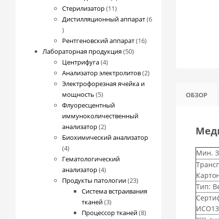
11
товаров
Стерилизатор
11
товаров
Дистилляционный аппарат
6
6
товаров
16
Рентгеновский аппарат
16
50
товаров
Лабораторная продукция
50
4
товаров
Центрифуга
4
товара
2
Анализатор электролитов
2
товара
Электрофорезная ячейка и
5
мощность
5
ОБЗОР
товаров
Флуоресцентный
иммуноколичественный
2
анализатор
2
Меди
товара
Биохимический анализатор
4
4
Мин. З
товара
Гематологический
Трансп
4
анализатор
4
Картон
товара
23
Продукты патологии
23
Тип: В
товара
Система встраивания
Сертиф
3
тканей
3
ИСО13
товара
8
Процессор тканей
8