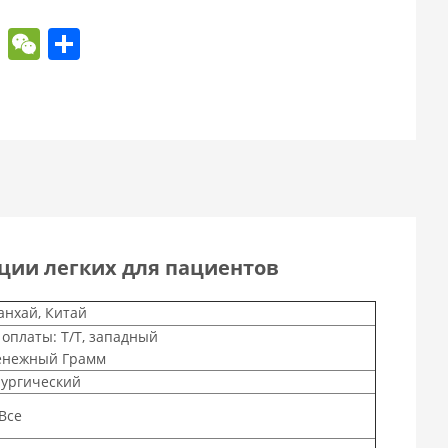
book
itter
WhatsApp
WeChat
Share
ции легких для пациентов
анхай, Китай
 оплаты: Т/Т, западный
енежный Грамм
рургический
Все