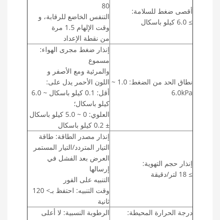
80
أقصى ضغط للسلامة:
التنفس الخاضع للرقابة، و
≥ 6.0 كيلو باسكال
وقت الإلهام 1.5 مرة
من نقطة الإعداد
إنذار ضغط مجرى الهواء:
مسموع
والمرئية ومع الأصفر و
نطاق الحد من الضغط: 1.0 ~
اللون الأحمر يدل على:
6.0kPa
أقل: 0.1 كيلو باسكال ~ 6.0
كيلو باسكال؛
العلوي: 0 ~ 5.0 كيلو باسكال
± 0.2 كيلو باسكال
إنذار مصدر الطاقة: طاقة
التيار المتردد/التيار المستمر
العرض بعد الفشل في
إنذار حجم التهوية:
إرسالها
≥ 18 لتر/دقيقة
التنبيه على الفور
وقت التنبيه: احتفظ بـ> 120
ثانية
درجة الحرارة المحيطة:
الرطوبة النسبية: لا أعلى