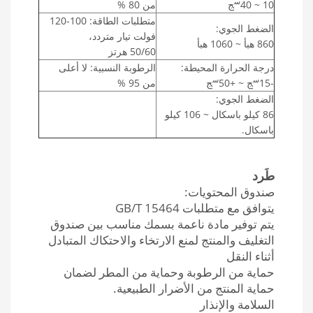
س
10 ~ 40
ج
من 80 %
متطلبات الطاقة: 100-120
الضغط الجوي:
فولت تيار متردد،
860 هبأ ~ 1060 هبأ
50/60 هرتز
درجة الحرارة المحيطة:
الرطوبة النسبية: لا أعلى
س
س
-15
ج ~ +50
ج
من 95 %
الضغط الجوي:
86 كيلو باسكال ~ 106 كيلو
باسكال.
طَرد
صندوق المحتويات:
يتوافق مع متطلبات GB/T 15464
يتم توفير مادة ناعمة بسمك مناسب بين صندوق
التغليف والمنتج لمنع الارتخاء والاحتكاك المتبادل
أثناء النقل
حماية من الرطوبة وحماية من المطر لضمان
حماية المنتج من الأضرار الطبيعية.
السلامة والإنذار