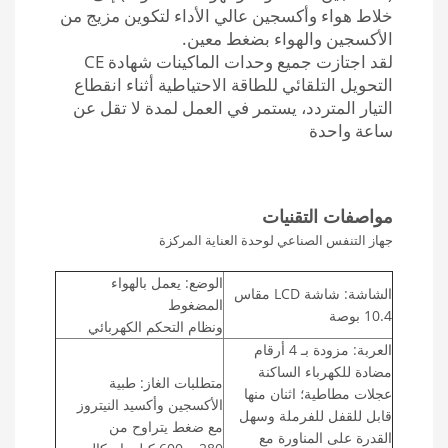
خلاط هواء وأكسجين عالي الأداء لتكوين مزيج من
الأكسجين والهواء بضغط معين.
لقد اجتازت جميع وحدات الماكينات شهادة CE
التحويل التلقائي للطاقة الاحتياطية أثناء انقطاع
التيار المتردد، يستمر في العمل لمدة لا تقل عن
ساعة واحدة
مواصفات التقنيات
جهاز التنفس الصناعي لوحدة العناية المركزة
الوضع: يعمل بالهواء
الشاشة: شاشة LCD مقاس
المضغوط
10.4 بوصة
ونظام التحكم الكهربائي
العربة: مزودة بـ 4 أرقام
مضادة للكهرباء الساكنة
متطلبات الغاز: طبية
عجلات مطاطية؛ اثنان منها
الأكسجين وأكسيد النيتروز
قابل للقفل للفرملة وسهل
مع ضغط يتراوح من
القدرة على المناورة مع