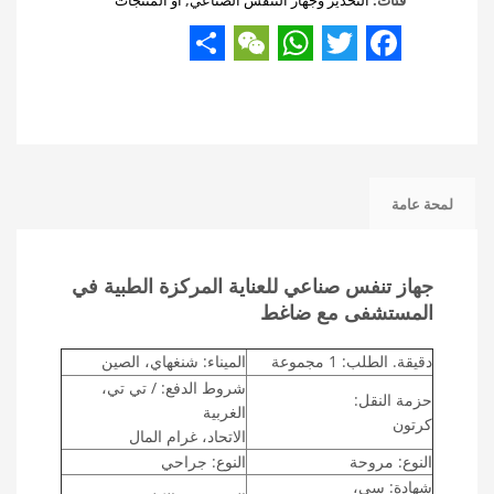
فئات:
التخدير وجهاز التنفس الصناعي
,
أو المنتجات
Share
WeChat
WhatsApp
Twitter
Facebook
لمحة عامة
جهاز تنفس صناعي للعناية المركزة الطبية في
المستشفى مع ضاغط
دقيقة. الطلب: 1 مجموعة
الميناء: شنغهاي، الصين
شروط الدفع: / تي تي،
حزمة النقل:
الغربية
كرتون
الاتحاد، غرام المال
النوع: مروحة
النوع: جراحي
شهادة: سي،