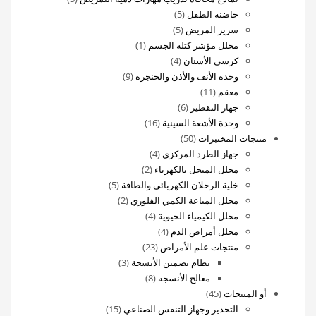
5
منتجات
حاضنة الطفل
5
5
منتجات
سرير المريض
5
منتجات
(1)
محلل مؤشر كتلة الجسم
1
4
منتج
كرسي الأسنان
4
منتجات
واحد
9
وحدة الأنف والأذن والحنجرة
9
11
منتجات
معقم
11
منتج
6
جهاز التقطير
6
منتجات
16
وحدة الأشعة السينية
16
50
منتج
منتجات المختبرات
50
منتج
4
جهاز الطرد المركزي
4
2
منتجات
محلل المنحل بالكهرباء
2
منتجات
5
خلية الرحلان الكهربائي والطاقة
5
2
منتجات
محلل المناعة الكمي الفلوري
2
4
منتجات
محلل الكيمياء الحيوية
4
4
منتجات
محلل أمراض الدم
4
23
منتجات
منتجات علم الأمراض
23
منتج
3
نظام تضمين الأنسجة
3
8
منتجات
معالج الأنسجة
8
45
منتجات
أو المنتجات
45
منتج
15
التخدير وجهاز التنفس الصناعي
15