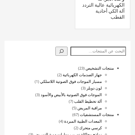
الكهربائية عالية التردد
آلة الكي أحادية
القطب
البحث
23
منتجات التشخيص
23
منتج
2
جهاز الصدمات الكهربائية
2
منتجات
(1)
مسبار الموجات فوق الصوتية اللاسلكي
1
3
منتج
لون دوبلر
3
منتجات
3
واحد
الموجات فوق الصوتية بالأبيض والأسود
3
7
منتجات
آلة تخطيط القلب
7
5
منتجات
مراقبة المريض
5
67
منتجات
منتجات المستشفيات
67
منتج
4
المعدات الطبية المبردة
4
2
منتجات
كرسي متحرك
2
منتجات
3
نماذج محاكاة تدريب مهارات دمية التمريض
3