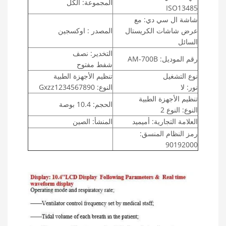
المجموعة: الكل
ISO13485
شاشة ال سي دي: مع
عرض شاشات الكريستال
المصدر : اوكسجين
السائل
التخدير: نصف
رقم الموديل: AM-700B
شفط مفتوح
نوع التشغيل
تنظيم الأجهزة الطبية
نور: لا
النوع: Gxzz1234567890
تنظيم الأجهزة الطبية
الحجم: 10.4 بوصة
النوع: النوع 2
العلامة التجارية: أميميد
المنشأ: الصين
رمز النظام المنسق:
90192000