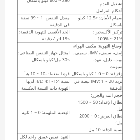
280 ~ 600 كيلو باسكال
تشغيل القدم
أحكام الفرامل
صمام الأمان: <12.5 كيلو
معدل التنفس: 1 ~ 99 نبضة
باسكال
في الدقيقة
تركيز الأكسجين:
الحد الأقصى للتهوية الدقيقة:
21% ~ 100%
≥18 لتر / دقيقة
أوضاع التهوية: مكيف الهواء،
إيبف، سيبف، IMV، سيمف،
امتثال جهاز التنفس الصناعي:
بييت. دليل، تنهد،
≥30 مل/كيلو باسكال
سبونت
زقزقة: 0 ~ 1.0 كيلو باسكال
قوة الضغط: -10 ~ 10 هبأ
تردد IMV: 1 ~ 20 نبضة في
نسبة I/E: 4:1~1:4، لديها
الدقيقة
التهوية ذات النسبة العكسية
حجم المد والجزر:
نطاق الإعداد: 50 ~ 1500
مل
الهضبة الملهمة: 0 ~ 1 ثانية
نطاق العرض: 0 ~ 2000
مل؛
نسبة الدقة: 10 مل
التنهد: نفس عميق واحد لكل