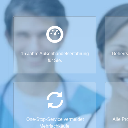
15 Jahre Außenhandelserfahrung
Beherrs
für Sie.
One-Stop-Service vermeidet
Alle Pr
Mehrfachkäufe.