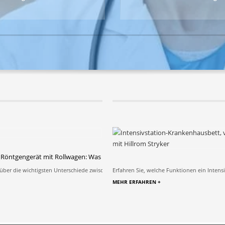
sten, In Produktkenntnisse
2026.06.24 von Westen, In Produktkenntni
n sich in der modernen Chirurgie für
Stand-Röntgensystem mit direkter B
tform entscheiden?
 Röntgengerät mit Rollwagen: Was ist die richtige Wahl für Ihr Krankenhaus?
t und Effizienz als...
 über die wichtigsten Unterschiede zwischen einem stationären DR-Röntgensystem un
Erfahren Sie, welche Funktionen ein Intens
MEHR ERFAHREN +