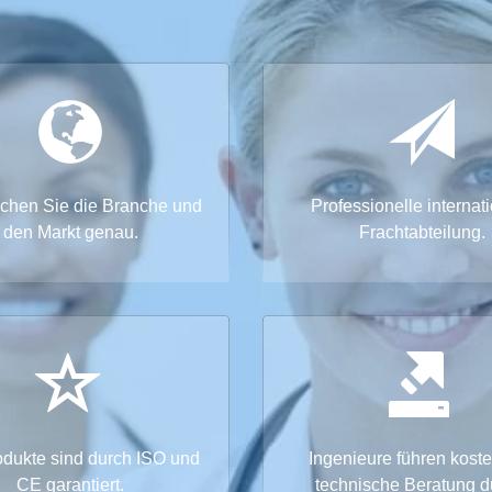
chen Sie die Branche und
Professionelle internat
den Markt genau.
Frachtabteilung.
odukte sind durch ISO und
Ingenieure führen kost
CE garantiert.
technische Beratung d