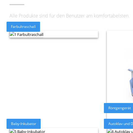
Alle Produkte sind für den Benutzer am komfortabelsten.
Farbultraschall
Röntgengerät
Baby-Inkubator
Autoklav und De