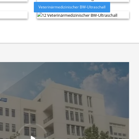
Veterinärmedizinischer BW-Ultraschall