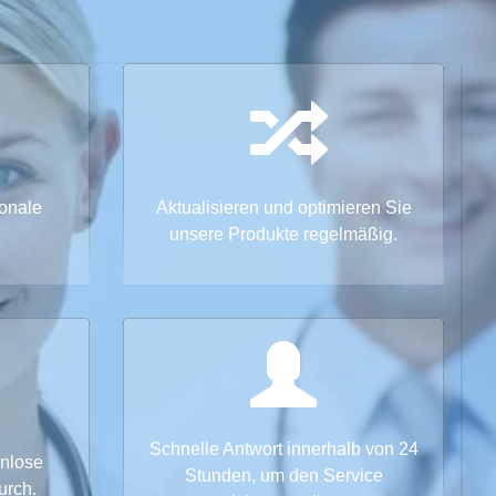
ionale
Aktualisieren und optimieren Sie
unsere Produkte regelmäßig.
Schnelle Antwort innerhalb von 24
enlose
Stunden, um den Service
urch.