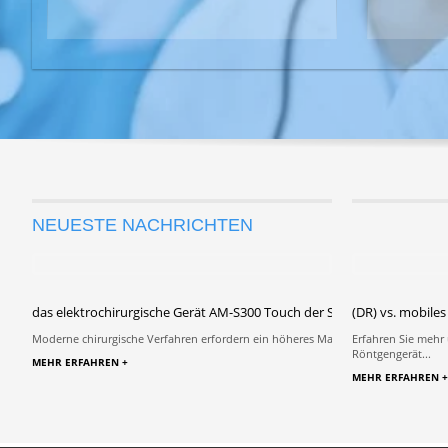
NEUESTE NACHRICHTEN
2026.07.04 von We
Warum sollte ma
das elektrochirurgische Gerät AM-S300 Touch der Surgical Energy Pla
(DR) vs. mobiles
Moderne chirurgische Verfahren erfordern ein höheres Maß an Präzision, Sicherhei
Erfahren Sie mehr
Röntgengerät...
MEHR ERFAHREN +
MEHR ERFAHREN +