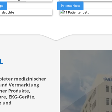
mpe
Patientenbett
L
bieter medizinischer
g und Vermarktung
her Produkte,
re, EKG-Geräte,
e und