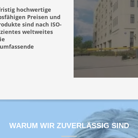
ristig hochwertige
bsfähigen Preisen und
rodukte sind nach ISO-
fizientes weltweites
ie
d umfassende
WARUM WIR ZUVERLÄSSIG SIND