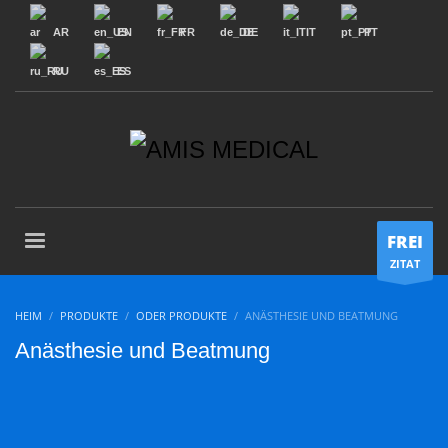
AR
EN
FR
DE
IT
PT
RU
ES
FREI
ZITAT
HEIM
PRODUKTE
ODER PRODUKTE
ANÄSTHESIE UND BEATMUNG
Anästhesie und Beatmung