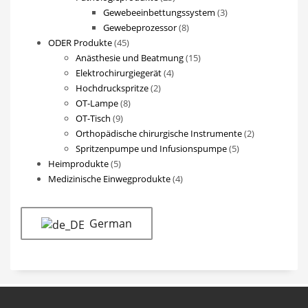
Produkte
3
Gewebeeinbettungssystem
3
8
Produkte
Gewebeprozessor
8
45
Produkte
ODER Produkte
45
Produkte
15
Anästhesie und Beatmung
15
4
Produkte
Elektrochirurgiegerät
4
2
Produkte
Hochdruckspritze
2
8
Produkte
OT-Lampe
8
9
Produkte
OT-Tisch
9
Produkte
2
Orthopädische chirurgische Instrumente
2
5
Produkte
Spritzenpumpe und Infusionspumpe
5
5
Produkte
Heimprodukte
5
Produkte
4
Medizinische Einwegprodukte
4
Produkte
German