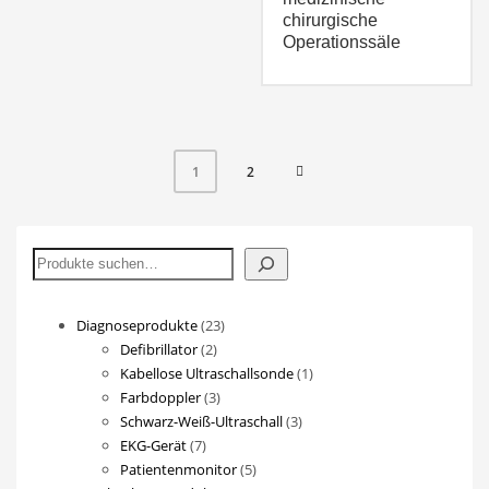
chirurgische
Operationssäle
2
1
Suchen
23
Diagnoseprodukte
23
2
Produkte
Defibrillator
2
Produkte
1
Kabellose Ultraschallsonde
1
3
Produkt
Farbdoppler
3
Produkte
3
Schwarz-Weiß-Ultraschall
3
7
Produkte
EKG-Gerät
7
Produkte
5
Patientenmonitor
5