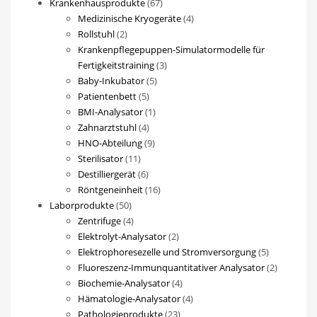
67
Produkte
Krankenhausprodukte
67
Produkte
4
Medizinische Kryogeräte
4
2
Produkte
Rollstuhl
2
Produkte
Krankenpflegepuppen-Simulatormodelle für
3
Fertigkeitstraining
3
5
Produkte
Baby-Inkubator
5
5
Produkte
Patientenbett
5
Produkte
1
BMI-Analysator
1
4
Produkt
Zahnarztstuhl
4
Produkte
9
HNO-Abteilung
9
11
Produkte
Sterilisator
11
Produkte
6
Destilliergerät
6
Produkte
16
Röntgeneinheit
16
50
Produkte
Laborprodukte
50
Produkte
4
Zentrifuge
4
Produkte
2
Elektrolyt-Analysator
2
Produkte
5
Elektrophoresezelle und Stromversorgung
5
Produkte
2
Fluoreszenz-Immunquantitativer Analysator
2
4
Produkte
Biochemie-Analysator
4
Produkte
4
Hämatologie-Analysator
4
23
Produkte
Pathologieprodukte
23