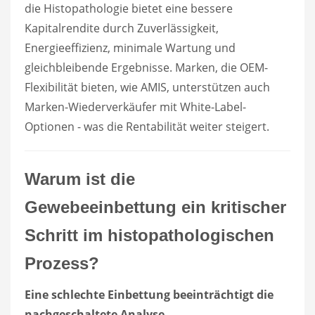
die Histopathologie bietet eine bessere
Kapitalrendite durch Zuverlässigkeit,
Energieeffizienz, minimale Wartung und
gleichbleibende Ergebnisse. Marken, die OEM-
Flexibilität bieten, wie AMIS, unterstützen auch
Marken-Wiederverkäufer mit White-Label-
Optionen - was die Rentabilität weiter steigert.
Warum ist die
Gewebeeinbettung ein kritischer
Schritt im histopathologischen
Prozess?
Eine schlechte Einbettung beeinträchtigt die
nachgeschaltete Analyse.