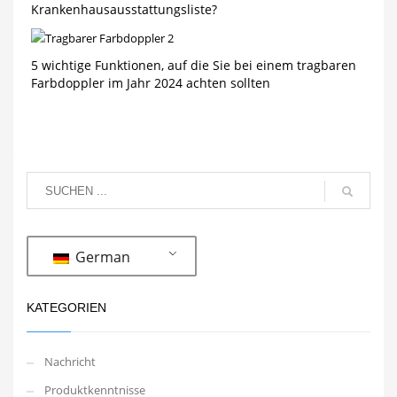
Krankenhausausstattungsliste?
5 wichtige Funktionen, auf die Sie bei einem tragbaren
Farbdoppler im Jahr 2024 achten sollten
German
KATEGORIEN
Nachricht
Produktkenntnisse