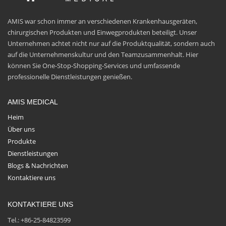
AMIS war schon immer an verschiedenen Krankenhausgeräten,
chirurgischen Produkten und Einwegprodukten beteiligt. Unser
Unternehmen achtet nicht nur auf die Produktqualität, sondern auch
auf die Unternehmenskultur und den Teamzusammenhalt. Hier
können Sie One-Stop-Shopping-Services und umfassende
professionelle Dienstleistungen genießen.
AMIS MEDICAL
Heim
Über uns
Produkte
Dienstleistungen
Blogs & Nachrichten
Kontaktiere uns
KONTAKTIERE UNS
Tel.: +86-25-84823599