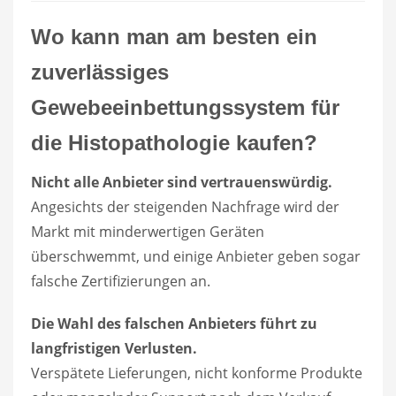
Wo kann man am besten ein
zuverlässiges
Gewebeeinbettungssystem für
die Histopathologie kaufen?
Nicht alle Anbieter sind vertrauenswürdig.
Angesichts der steigenden Nachfrage wird der
Markt mit minderwertigen Geräten
überschwemmt, und einige Anbieter geben sogar
falsche Zertifizierungen an.
Die Wahl des falschen Anbieters führt zu
langfristigen Verlusten.
Verspätete Lieferungen, nicht konforme Produkte