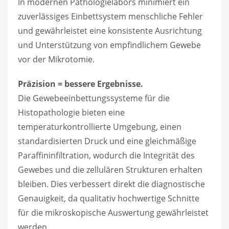
In modernen Pathologielabors minimiert ein
zuverlässiges Einbettsystem menschliche Fehler
und gewährleistet eine konsistente Ausrichtung
und Unterstützung von empfindlichem Gewebe
vor der Mikrotomie.
Präzision = bessere Ergebnisse.
Die Gewebeeinbettungssysteme für die
Histopathologie bieten eine
temperaturkontrollierte Umgebung, einen
standardisierten Druck und eine gleichmäßige
Paraffininfiltration, wodurch die Integrität des
Gewebes und die zellulären Strukturen erhalten
bleiben. Dies verbessert direkt die diagnostische
Genauigkeit, da qualitativ hochwertige Schnitte
für die mikroskopische Auswertung gewährleistet
werden.