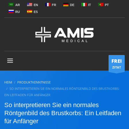
AR
EN
FR
DE
IT
PT
RU
ES
FREI
ZITAT
HEIM
PRODUKTKENNTNISSE
SO INTERPRETIEREN SIE EIN NORMALES RÖNTGENBILD DES BRUSTKORBS:
EIN LEITFADEN FÜR ANFÄNGER
So interpretieren Sie ein normales
Röntgenbild des Brustkorbs: Ein Leitfaden
für Anfänger