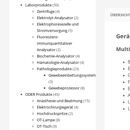
50
Produkte
Laborprodukte
50
Produkte
4
Zentrifuge
4
ÜBERSICH
Produkte
2
Elektrolyt-Analysator
2
Produkte
Elektrophoresezelle und
5
Stromversorgung
5
Gerä
Produkte
Fluoreszenz-
Immunquantitativer
Mult
2
Analysator
2
Produkte
4
Biochemie-Analysator
4
8
Produkte
4
Hämatologie-Analysator
4
23
Produkte
Pathologieprodukte
23
G
Produkte
Gewebeeinbettungssystem
P
3
3
E
Produkte
8
Gewebeprozessor
8
45
Produkte
ODER Produkte
45
Produkte
15
Anästhesie und Beatmung
15
U
4
Produkte
Elektrochirurgiegerät
4
U
2
Produkte
Hochdruckspritze
2
8
Produkte
OT-Lampe
8
9
Produkte
OT-Tisch
9