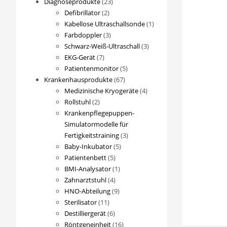
23
Diagnoseprodukte
23
2
Produkte
Defibrillator
2
Produkte
1
Kabellose Ultraschallsonde
1
3
Produkt
Farbdoppler
3
Produkte
3
Schwarz-Weiß-Ultraschall
3
7
Produkte
EKG-Gerät
7
Produkte
5
Patientenmonitor
5
67
Produkte
Krankenhausprodukte
67
Produkte
4
Medizinische Kryogeräte
4
2
Produkte
Rollstuhl
2
Produkte
Krankenpflegepuppen-
Simulatormodelle für
3
Fertigkeitstraining
3
5
Produkte
Baby-Inkubator
5
5
Produkte
Patientenbett
5
Produkte
1
BMI-Analysator
1
4
Produkt
Zahnarztstuhl
4
Produkte
9
HNO-Abteilung
9
11
Produkte
Sterilisator
11
Produkte
6
Destilliergerät
6
Produkte
16
Röntgeneinheit
16