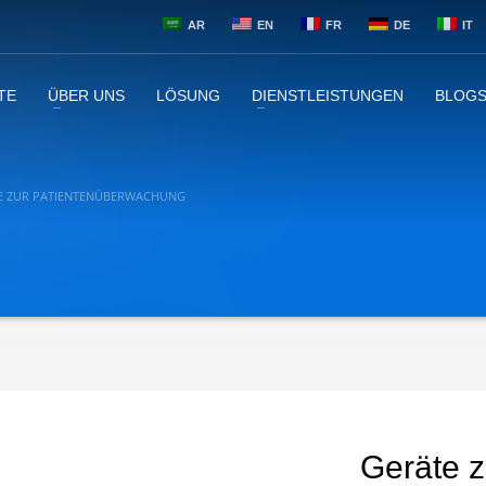
AR
EN
FR
DE
IT
TE
ÜBER UNS
LÖSUNG
DIENSTLEISTUNGEN
BLOGS
E ZUR PATIENTENÜBERWACHUNG
Geräte 