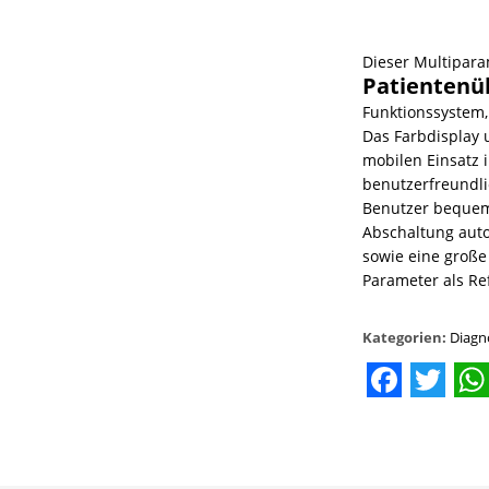
Dieser Multipar
Patienten
Funktionssystem,
Das Farbdisplay 
mobilen Einsatz 
benutzerfreundl
Benutzer bequem
Abschaltung aut
sowie eine große 
Parameter als Re
Kategorien:
Diagn
Facebo
Twit
W