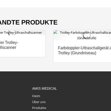
ANDTE PRODUKTE
ler Trolley-
llscanner
Farbdoppler-Ultraschallgerät 
Trolley (Grundniveau)
AMIS MEDICAL
Heim
Über uns
Produkte