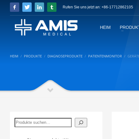
Rufen Sie uns jetzt an: +86-17712862105
HEIM
PRODUK
HEIM
PRODUKTE
DIAGNOSEPRODUKTE
PATIENTENMONITOR
GERÄT
Suchen