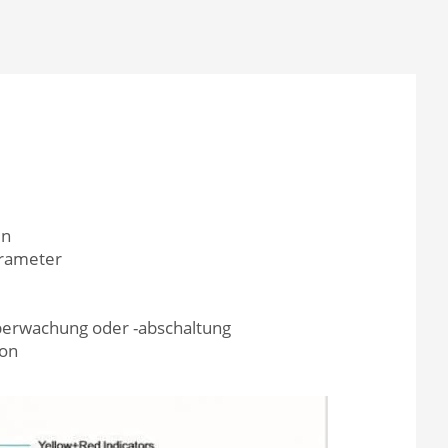
en
arameter
erwachung oder -abschaltung
ion