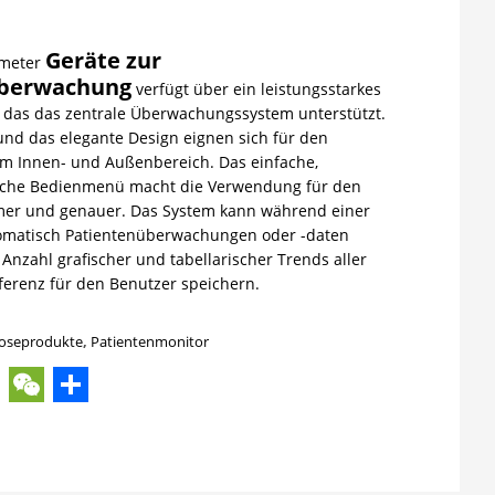
Geräte zur
ameter
überwachung
verfügt über ein leistungsstarkes
 das das zentrale Überwachungssystem unterstützt.
und das elegante Design eignen sich für den
im Innen- und Außenbereich. Das einfache,
iche Bedienmenü macht die Verwendung für den
er und genauer. Das System kann während einer
omatisch Patientenüberwachungen oder -daten
Anzahl grafischer und tabellarischer Trends aller
ferenz für den Benutzer speichern.
oseprodukte
,
Patientenmonitor
ok
ter
hatsApp
WeChat
Share