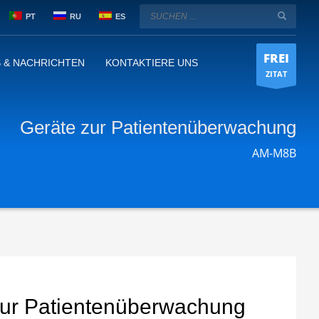
PT
RU
ES
FREI
 & NACHRICHTEN
KONTAKTIERE UNS
ZITAT
Geräte zur Patientenüberwachung
AM-M8B
zur Patientenüberwachung