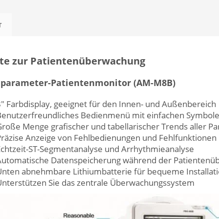
T
te zur Patientenüberwachung
iparameter-Patientenmonitor (AM-M8B)
″ Farbdisplay, geeignet für den Innen- und Außenbereich
Benutzerfreundliches Bedienmenü mit einfachen Symbol
roße Menge grafischer und tabellarischer Trends aller P
räzise Anzeige von Fehlbedienungen und Fehlfunktionen
chtzeit-ST-Segmentanalyse und Arrhythmieanalyse
Automatische Datenspeicherung während der Patientenüb
nten abnehmbare Lithiumbatterie für bequeme Installat
nterstützen Sie das zentrale Überwachungssystem