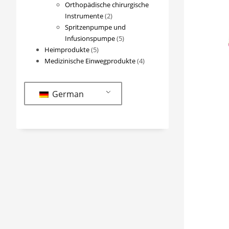
Produkte
Orthopädische chirurgische
2
Instrumente
2
Produkte
Spritzenpumpe und
5
Infusionspumpe
5
5
Produkte
Heimprodukte
5
Produkte
4
Medizinische Einwegprodukte
4
Produkte
German