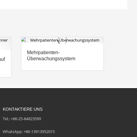
Mehrpatienten-
Überwachungssystem
auf
KONTAKTIERE UNS
Tel.: +86-25-84823599
WhatsApp: +86-13913952015