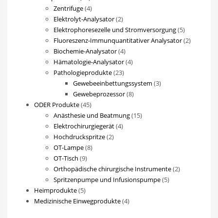
Produkte
4
Zentrifuge
4
Produkte
2
Elektrolyt-Analysator
2
Produkte
5
Elektrophoresezelle und Stromversorgung
5
Produkte
2
Fluoreszenz-Immunquantitativer Analysator
2
4
Produkte
Biochemie-Analysator
4
Produkte
4
Hämatologie-Analysator
4
23
Produkte
Pathologieprodukte
23
Produkte
3
Gewebeeinbettungssystem
3
8
Produkte
Gewebeprozessor
8
45
Produkte
ODER Produkte
45
Produkte
15
Anästhesie und Beatmung
15
4
Produkte
Elektrochirurgiegerät
4
2
Produkte
Hochdruckspritze
2
8
Produkte
OT-Lampe
8
9
Produkte
OT-Tisch
9
Produkte
2
Orthopädische chirurgische Instrumente
2
5
Produkte
Spritzenpumpe und Infusionspumpe
5
5
Produkte
Heimprodukte
5
Produkte
4
Medizinische Einwegprodukte
4
Produkte