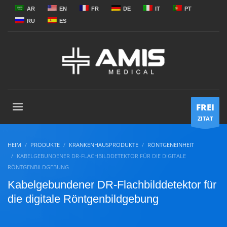
AR
EN
FR
DE
IT
PT
RU
ES
FREI
ZITAT
HEIM
PRODUKTE
KRANKENHAUSPRODUKTE
RÖNTGENEINHEIT
KABELGEBUNDENER DR-FLACHBILDDETEKTOR FÜR DIE DIGITALE
RÖNTGENBILDGEBUNG
Kabelgebundener DR-Flachbilddetektor für
die digitale Röntgenbildgebung