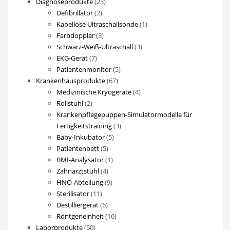
23
Diagnoseprodukte
23
2
Produkte
Defibrillator
2
Produkte
1
Kabellose Ultraschallsonde
1
3
Produkt
Farbdoppler
3
Produkte
3
Schwarz-Weiß-Ultraschall
3
7
Produkte
EKG-Gerät
7
Produkte
5
Patientenmonitor
5
67
Produkte
Krankenhausprodukte
67
Produkte
4
Medizinische Kryogeräte
4
2
Produkte
Rollstuhl
2
Produkte
Krankenpflegepuppen-Simulatormodelle für
3
Fertigkeitstraining
3
5
Produkte
Baby-Inkubator
5
5
Produkte
Patientenbett
5
Produkte
1
BMI-Analysator
1
4
Produkt
Zahnarztstuhl
4
Produkte
9
HNO-Abteilung
9
11
Produkte
Sterilisator
11
Produkte
6
Destilliergerät
6
Produkte
16
Röntgeneinheit
16
50
Produkte
Laborprodukte
50