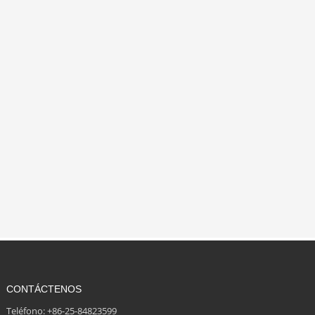
CONTÁCTENOS
Teléfono: +86-25-84823599