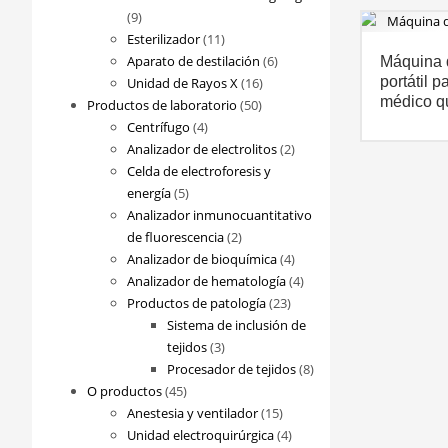
9
9
productos
11
Esterilizador
11
productos
6
Aparato de destilación
6
Máquina 
16
productos
portátil p
Unidad de Rayos X
16
médico qu
50
productos
Productos de laboratorio
50
4
productos
Centrífugo
4
productos
2
Analizador de electrolitos
2
productos
Celda de electroforesis y
5
energía
5
productos
Analizador inmunocuantitativo
2
de fluorescencia
2
productos
4
Analizador de bioquímica
4
productos
4
Analizador de hematología
4
23
productos
Productos de patología
23
productos
Sistema de inclusión de
3
tejidos
3
productos
8
Procesador de tejidos
8
45
productos
O productos
45
productos
15
Anestesia y ventilador
15
productos
4
Unidad electroquirúrgica
4