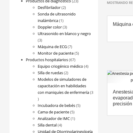
23
Productos de diagnóstico
23
MOSTRANDO RES
2
productos
Desfibrilador
2
productos
Sonda de ultrasonido
1
inalámbrica
1
Máquina 
producto
3
Doppler color
3
productos
Ultrasonido en blanco y negro
3
3
productos
7
Máquina de ECG
7
productos
5
Monitor de paciente
5
67
productos
Productos hospitalarios
67
productos
4
Equipo criogénico médico
4
2
productos
Silla de ruedas
2
productos
Modelos de simuladores de
capacitación en habilidades
Anestesia
con maniquíes de enfermería
3
evaporado
3
precisión
productos
5
Incubadora de bebés
5
5
productos
Cama de paciente
5
productos
1
Analizador de IMC
1
4
producto
Silla dental
4
productos
Unidad de Otorrinolaringología