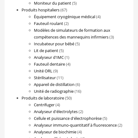
produits
5
Moniteur du patient
5
67
produits
Produits hospitaliers
67
produits
4
Équipement cryogénique médical
4
2
produits
Fauteuil roulant
2
produits
Modèles de simulateurs de formation aux
3
compétences des mannequins infirmiers
3
5
produits
Incubateur pour bébé
5
5
produits
Lit de patient
5
produits
1
Analyseur d'IMC
1
produit
4
Fauteuil dentaire
4
9
produits
Unité ORL
9
produits
11
Stérilisateur
11
produits
6
Appareil de distillation
6
produits
16
Unité de radiographie
16
50
produits
Produits de laboratoire
50
4
produits
Centrifuger
4
produits
2
Analyseur d'électrolytes
2
produits
5
Cellule et puissance d'électrophorèse
5
produits
2
Analyseur immuno-quantitatif à fluorescence
2
4
produits
Analyseur de biochimie
4