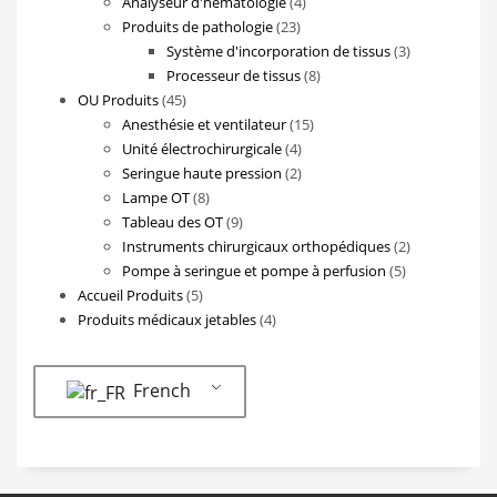
produits
4
Analyseur d'hématologie
4
23
produits
Produits de pathologie
23
produits
3
Système d'incorporation de tissus
3
8
produits
Processeur de tissus
8
45
produits
OU Produits
45
produits
15
Anesthésie et ventilateur
15
4
produits
Unité électrochirurgicale
4
produits
2
Seringue haute pression
2
8
produits
Lampe OT
8
produits
9
Tableau des OT
9
produits
2
Instruments chirurgicaux orthopédiques
2
5
produits
Pompe à seringue et pompe à perfusion
5
5
produits
Accueil Produits
5
produits
4
Produits médicaux jetables
4
produits
French