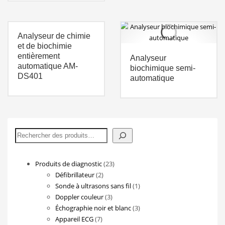
Analyseur de chimie
et de biochimie
entièrement
Analyseur
automatique AM-
biochimique semi-
DS401
automatique
Rechercher
23
Produits de diagnostic
23
2
produits
Défibrillateur
2
produits
1
Sonde à ultrasons sans fil
1
3
produit
Doppler couleur
3
produits
3
Échographie noir et blanc
3
7
produits
Appareil ECG
7