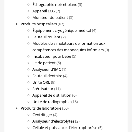
produits
3
Échographie noir et blanc
3
7
produits
Appareil ECG
7
produits
5
Moniteur du patient
5
67
produits
Produits hospitaliers
67
produits
4
Équipement cryogénique médical
4
2
produits
Fauteuil roulant
2
produits
Modèles de simulateurs de formation aux
3
compétences des mannequins infirmiers
3
5
produits
Incubateur pour bébé
5
5
produits
Lit de patient
5
produits
1
Analyseur d'IMC
1
produit
4
Fauteuil dentaire
4
9
produits
Unité ORL
9
produits
11
Stérilisateur
11
produits
6
Appareil de distillation
6
produits
16
Unité de radiographie
16
50
produits
Produits de laboratoire
50
4
produits
Centrifuger
4
produits
2
Analyseur d'électrolytes
2
produits
5
Cellule et puissance d'électrophorèse
5