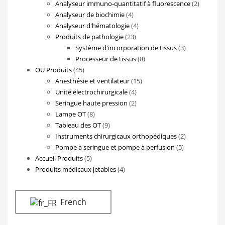
produits
2
Analyseur immuno-quantitatif à fluorescence
2
4
produits
Analyseur de biochimie
4
produits
4
Analyseur d'hématologie
4
23
produits
Produits de pathologie
23
produits
3
Système d'incorporation de tissus
3
8
produits
Processeur de tissus
8
45
produits
OU Produits
45
produits
15
Anesthésie et ventilateur
15
4
produits
Unité électrochirurgicale
4
produits
2
Seringue haute pression
2
8
produits
Lampe OT
8
produits
9
Tableau des OT
9
produits
2
Instruments chirurgicaux orthopédiques
2
5
produits
Pompe à seringue et pompe à perfusion
5
5
produits
Accueil Produits
5
produits
4
Produits médicaux jetables
4
produits
French