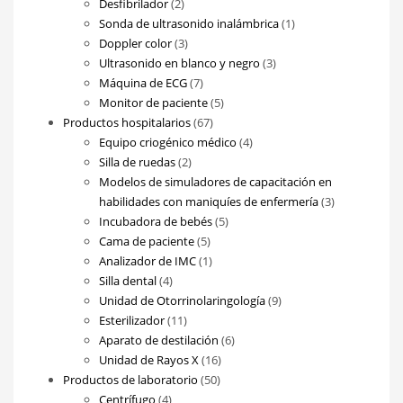
2
productos
Desfibrilador
2
productos
1
Sonda de ultrasonido inalámbrica
1
3
producto
Doppler color
3
productos
3
Ultrasonido en blanco y negro
3
7
productos
Máquina de ECG
7
productos
5
Monitor de paciente
5
67
productos
Productos hospitalarios
67
productos
4
Equipo criogénico médico
4
2
productos
Silla de ruedas
2
productos
Modelos de simuladores de capacitación en
3
habilidades con maniquíes de enfermería
3
5
productos
Incubadora de bebés
5
5
productos
Cama de paciente
5
productos
1
Analizador de IMC
1
4
producto
Silla dental
4
productos
9
Unidad de Otorrinolaringología
9
11
productos
Esterilizador
11
productos
6
Aparato de destilación
6
16
productos
Unidad de Rayos X
16
50
productos
Productos de laboratorio
50
4
productos
Centrífugo
4