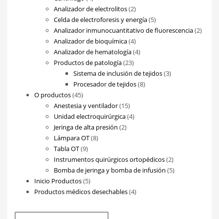
productos
2
Analizador de electrolitos
2
productos
5
Celda de electroforesis y energía
5
productos
2
Analizador inmunocuantitativo de fluorescencia
2
4
produ
Analizador de bioquímica
4
productos
4
Analizador de hematología
4
23
productos
Productos de patología
23
productos
3
Sistema de inclusión de tejidos
3
8
productos
Procesador de tejidos
8
45
productos
O productos
45
productos
15
Anestesia y ventilador
15
productos
4
Unidad electroquirúrgica
4
2
productos
Jeringa de alta presión
2
8
productos
Lámpara OT
8
9
productos
Tabla OT
9
productos
2
Instrumentos quirúrgicos ortopédicos
2
productos
5
Bomba de jeringa y bomba de infusión
5
5
productos
Inicio Productos
5
productos
4
Productos médicos desechables
4
productos