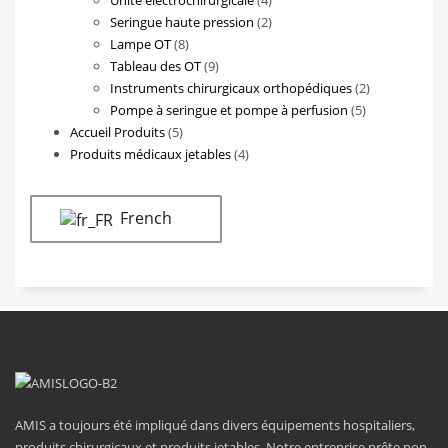
produits
2
Seringue haute pression
2
8
produits
Lampe OT
8
produits
9
Tableau des OT
9
produits
2
Instruments chirurgicaux orthopédiques
2
5
produits
Pompe à seringue et pompe à perfusion
5
5
produits
Accueil Produits
5
produits
4
Produits médicaux jetables
4
produits
French
AMIS a toujours été impliqué dans divers équipements hospitaliers,
produits chirurgicaux et produits jetables. Notre entreprise prête non