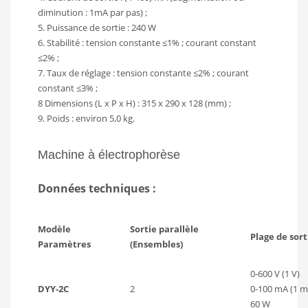
diminution : 1mA par pas) ;
5. Puissance de sortie : 240 W
6. Stabilité : tension constante ≤1% ; courant constant
≤2% ;
7. Taux de réglage : tension constante ≤2% ; courant
constant ≤3% ;
8 Dimensions (L x P x H) : 315 x 290 x 128 (mm) ;
9. Poids : environ 5,0 kg.
Machine à électrophorèse
Données techniques :
Modèle
Sortie parallèle
Plage de sort
Paramètres
(Ensembles)
0-600 V (1 V)
DYY-2C
2
0-100 mA (1 m
60 W