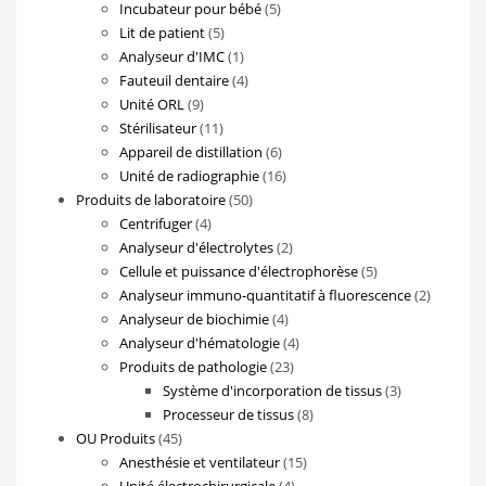
5
produits
Incubateur pour bébé
5
5
produits
Lit de patient
5
produits
1
Analyseur d'IMC
1
produit
4
Fauteuil dentaire
4
9
produits
Unité ORL
9
produits
11
Stérilisateur
11
produits
6
Appareil de distillation
6
produits
16
Unité de radiographie
16
50
produits
Produits de laboratoire
50
4
produits
Centrifuger
4
produits
2
Analyseur d'électrolytes
2
produits
5
Cellule et puissance d'électrophorèse
5
produits
2
Analyseur immuno-quantitatif à fluorescence
2
4
produits
Analyseur de biochimie
4
produits
4
Analyseur d'hématologie
4
23
produits
Produits de pathologie
23
produits
3
Système d'incorporation de tissus
3
8
produits
Processeur de tissus
8
45
produits
OU Produits
45
produits
15
Anesthésie et ventilateur
15
4
produits
Unité électrochirurgicale
4