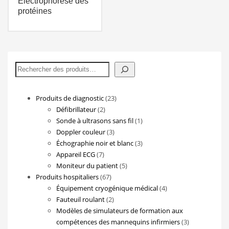
Électrophorèse des
protéines
Rechercher
23
Produits de diagnostic
23
2
produits
Défibrillateur
2
produits
1
Sonde à ultrasons sans fil
1
3
produit
Doppler couleur
3
produits
3
Échographie noir et blanc
3
7
produits
Appareil ECG
7
produits
5
Moniteur du patient
5
67
produits
Produits hospitaliers
67
produits
4
Équipement cryogénique médical
4
2
produits
Fauteuil roulant
2
produits
Modèles de simulateurs de formation aux
3
compétences des mannequins infirmiers
3