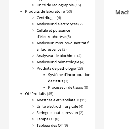
produits
16
Unité de radiographie
16
50
produits
Mach
Produits de laboratoire
50
4
produits
Centrifuger
4
produits
2
Analyseur d'électrolytes
2
produits
Cellule et puissance
5
d'électrophorèse
5
produits
Analyseur immuno-quantitatif
2
à fluorescence
2
produits
4
Analyseur de biochimie
4
produits
4
Analyseur d'hématologie
4
23
produits
Produits de pathologie
23
produits
Système d'incorporation
3
de tissus
3
produits
8
Processeur de tissus
8
45
produits
OU Produits
45
produits
15
Anesthésie et ventilateur
15
4
produits
Unité électrochirurgicale
4
produits
2
Seringue haute pression
2
8
produits
Lampe OT
8
produits
9
Tableau des OT
9