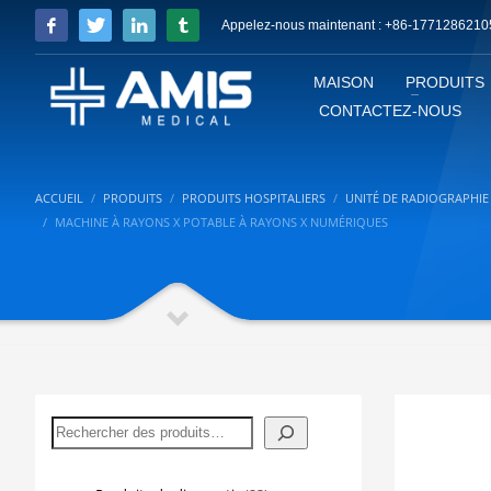
Appelez-nous maintenant : +86-1771286210
MAISON
PRODUITS
CONTACTEZ-NOUS
ACCUEIL
PRODUITS
PRODUITS HOSPITALIERS
UNITÉ DE RADIOGRAPHIE
MACHINE À RAYONS X POTABLE À RAYONS X NUMÉRIQUES
Rechercher