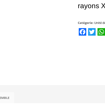
rayons 
Catégorie:
Unité d
Facebo
Twit
W
SEMBLE