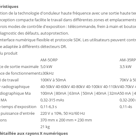
ristiques
sation de la technologie d'onduleur haute fréquence avec une sortie haute t
nception compacte facilite le travail dans différentes zones et emplacements
 trois modes de contrôle d'exposition : télécommande, frein à main et bout
iagnostic des défauts, autoprotection.
interface numérique flexible et protocole SDK. Les utilisateurs peuvent co
e adaptée à différents détecteurs DR.
du produit
AM-5ORP
AM-35RP
ce de sortie maximale
5,0 kW
3,5 kW
ce de fonctionnement
≥30kHz
 de travail
100KV à 50mA
70KV à 
v radiographique
40-50kV 40-60kV 40-80kV 40-100kV 40-110kV
40-70kV 
adiographique Ma
100mA |80mA |63mA |50mA |40mA |32mA
50 mA |
 MA
0,32-315 mAs
0,32-200
e temps d'exposition
0,11-6,3 s
0,11-4s
 puissance d'entrée
220 V ± 10%, 50 Hz/60 Hz
ions
370 mm x 200 mm × 230 mm
21 kg
détaillée aux rayons X numériques