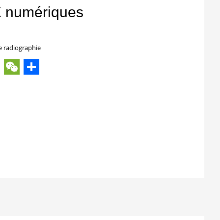
X numériques
e radiographie
ok
ter
hatsApp
WeChat
Share