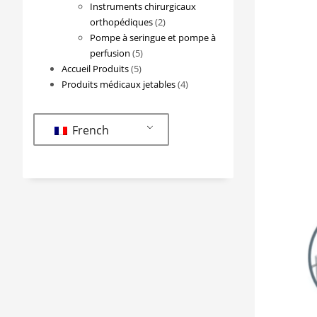
produits
Instruments chirurgicaux
2
orthopédiques
2
produits
Pompe à seringue et pompe à
5
perfusion
5
5
produits
Accueil Produits
5
produits
4
Produits médicaux jetables
4
produits
French