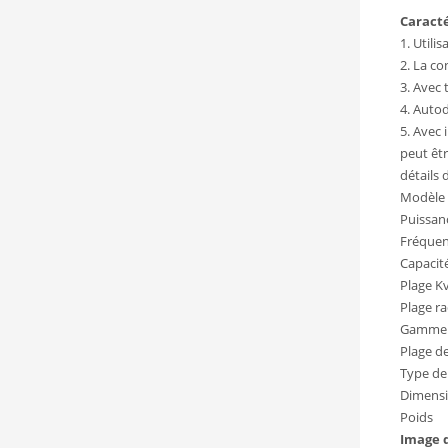
Caracté
1. Utili
2. La co
3. Avec
4. Autod
5. Avec 
peut êtr
détails 
Modèle
Puissan
Fréquen
Capacité
Plage K
Plage r
Gamme
Plage d
Type de
Dimens
Poids
Image 