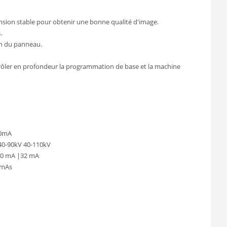
ension stable pour obtenir une bonne qualité d'image.
.
on du panneau.
ntrôler en profondeur la programmation de base et la machine
50mA
40-90kV 40-110kV
40 mA |32 mA
 mAs