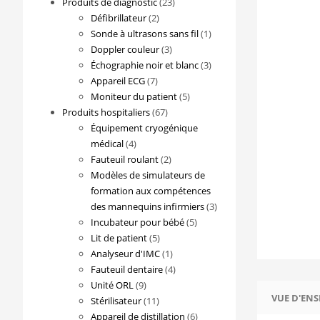
23
Produits de diagnostic
23
2
produits
Défibrillateur
2
produits
1
Sonde à ultrasons sans fil
1
3
produit
Doppler couleur
3
produits
3
Échographie noir et blanc
3
7
produits
Appareil ECG
7
produits
5
Moniteur du patient
5
67
produits
Produits hospitaliers
67
produits
Équipement cryogénique
4
médical
4
produits
2
Fauteuil roulant
2
produits
Modèles de simulateurs de
formation aux compétences
3
des mannequins infirmiers
3
5
produits
Incubateur pour bébé
5
5
produits
Lit de patient
5
produits
1
Analyseur d'IMC
1
produit
4
Fauteuil dentaire
4
9
produits
Unité ORL
9
VUE D'EN
produits
11
Stérilisateur
11
produits
6
Appareil de distillation
6