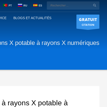
PT
RU
ES
VICE
BLOGS ET ACTUALITÉS
GRATUIT
CITATION
ons X potable à rayons X numériques
à rayons X potable à