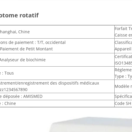
otome rotatif
Forfait T
Shanghai, Chine
Caisse e
ons de paiement : T/T, occidental
Classific
 Paiement de Petit Montant
Appareil
Certifica
 Analyseur de biochimie
ISO1348
Réglemen
 : Tous
Type : T
strement/enregistrement des dispositifs médicaux
Modèle n
xzz1234567890
e déposée : AMISMED
Spécifica
 : Chine
Code SH 