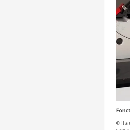
Fonct
© Il a
conso