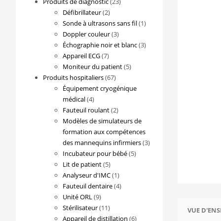
23
Produits de diagnostic
23
2
produits
Défibrillateur
2
produits
1
Sonde à ultrasons sans fil
1
3
produit
Doppler couleur
3
produits
3
Échographie noir et blanc
3
7
produits
Appareil ECG
7
produits
5
Moniteur du patient
5
67
produits
Produits hospitaliers
67
produits
Équipement cryogénique
4
médical
4
produits
2
Fauteuil roulant
2
produits
Modèles de simulateurs de
formation aux compétences
3
des mannequins infirmiers
3
5
produits
Incubateur pour bébé
5
5
produits
Lit de patient
5
produits
1
Analyseur d'IMC
1
produit
4
Fauteuil dentaire
4
9
produits
Unité ORL
9
produits
11
Stérilisateur
11
VUE D'EN
produits
6
Appareil de distillation
6