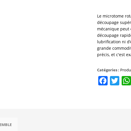
Le microtome rot
découpage supérie
mécanique peut d
découpage rapide
lubrification ni 
grande commodité
précis, et c'est 
Catégories :
Produi
Face
Tw
SEMBLE