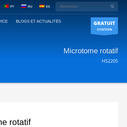
PT
RU
ES
VICE
BLOGS ET ACTUALITÉS
GRATUIT
CITATION
Microtome rotatif
HS2205
e rotatif