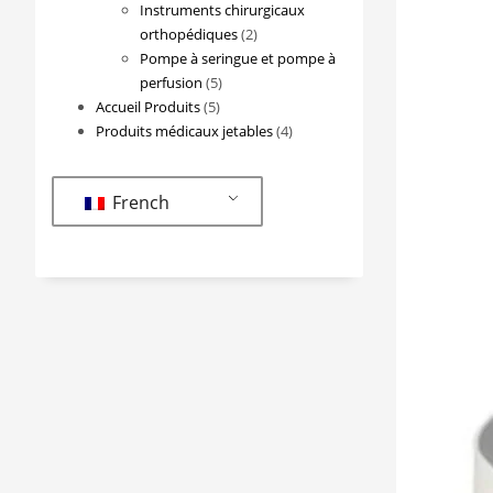
produits
Instruments chirurgicaux
2
orthopédiques
2
produits
Pompe à seringue et pompe à
5
perfusion
5
5
produits
Accueil Produits
5
produits
4
Produits médicaux jetables
4
produits
French