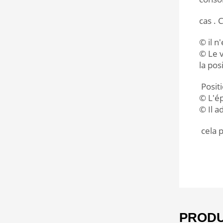
cas . C
© il n
© Le v
la pos
Positi
© L'ép
© Il a
cela p
PRODU