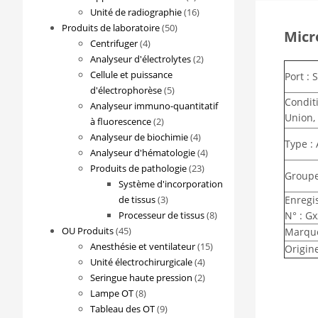
produits
16
Unité de radiographie
16
50
produits
Produits de laboratoire
50
Micr
4
produits
Centrifuger
4
produits
2
Analyseur d'électrolytes
2
produits
Cellule et puissance
Port : 
5
d'électrophorèse
5
Conditi
produits
Analyseur immuno-quantitatif
Union,
2
à fluorescence
2
produits
4
Analyseur de biochimie
4
Type :
produits
4
Analyseur d'hématologie
4
23
produits
Produits de pathologie
23
Groupe
produits
Système d'incorporation
3
de tissus
3
Enregi
produits
8
Processeur de tissus
8
N° : G
45
produits
OU Produits
45
Marqu
produits
15
Anesthésie et ventilateur
15
Origine
4
produits
Unité électrochirurgicale
4
produits
2
Seringue haute pression
2
8
produits
Lampe OT
8
produits
9
Tableau des OT
9