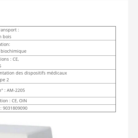
ransport :
n bois
ation:
 biochimique
tions : CE,
5
tation des dispositifs médicaux
ype 2
° : AM-2205
tion : CE, OIN
: 9031809090