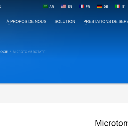
5
AR
EN
FR
DE
IT
À PROPOS DE NOUS
SOLUTION
PRESTATIONS DE SER
LOGIE
MICROTOME ROTATIF
Microtom