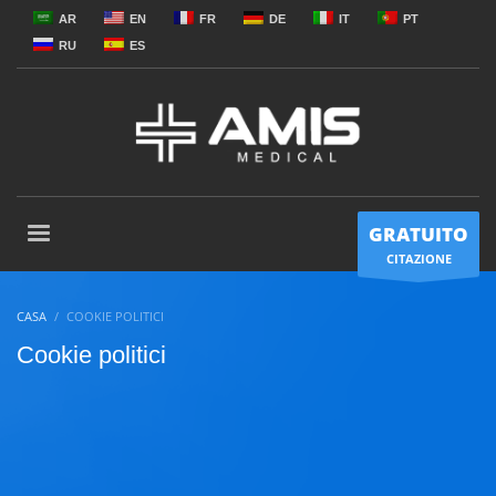
AR
EN
FR
DE
IT
PT
RU
ES
GRATUITO
CITAZIONE
CASA
COOKIE POLITICI
Cookie politici