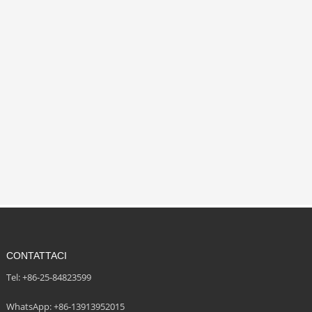
CONTATTACI
Tel: +86-25-84823599
WhatsApp: +86-13913952015