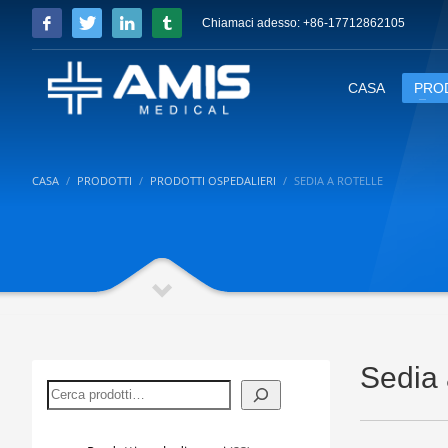
Chiamaci adesso: +86-17712862105
CASA
PRO
CASA
PRODOTTI
PRODOTTI OSPEDALIERI
SEDIA A ROTELLE
Sedia 
Cerca