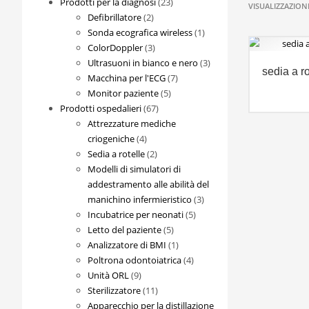
23
Prodotti per la diagnosi
23
VISUALIZZAZIONE
2
prodotti
Defibrillatore
2
prodotti
1
Sonda ecografica wireless
1
3
prodotto
ColorDoppler
3
prodotti
3
Ultrasuoni in bianco e nero
3
sedia a ro
7
prodotti
Macchina per l'ECG
7
5
prodotti
Monitor paziente
5
67
prodotti
Prodotti ospedalieri
67
prodotti
Attrezzature mediche
4
criogeniche
4
prodotti
2
Sedia a rotelle
2
prodotti
Modelli di simulatori di
addestramento alle abilità del
3
manichino infermieristico
3
5
prodotti
Incubatrice per neonati
5
5
prodotti
Letto del paziente
5
prodotti
1
Analizzatore di BMI
1
prodotto
4
Poltrona odontoiatrica
4
9
prodotti
Unità ORL
9
prodotti
11
Sterilizzatore
11
prodotti
Apparecchio per la distillazione