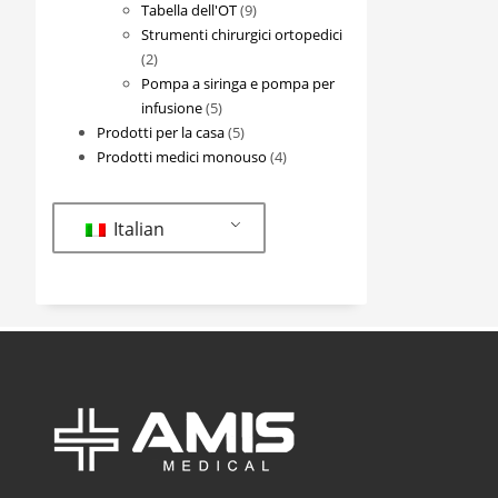
prodotti
9
Tabella dell'OT
9
prodotti
Strumenti chirurgici ortopedici
2
2
prodotti
Pompa a siringa e pompa per
5
infusione
5
prodotti
5
Prodotti per la casa
5
prodotti
4
Prodotti medici monouso
4
prodotti
Italian