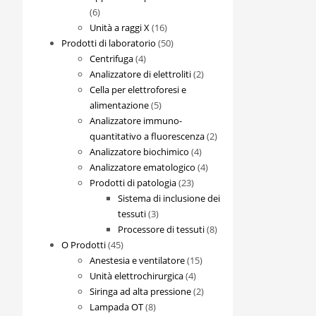
6
6
prodotti
16
Unità a raggi X
16
prodotti
50
Prodotti di laboratorio
50
4
prodotti
Centrifuga
4
prodotti
2
Analizzatore di elettroliti
2
prodotti
Cella per elettroforesi e
5
alimentazione
5
prodotti
Analizzatore immuno-
2
quantitativo a fluorescenza
2
4
prodotti
Analizzatore biochimico
4
prodotti
4
Analizzatore ematologico
4
23
prodotti
Prodotti di patologia
23
prodotti
Sistema di inclusione dei
3
tessuti
3
prodotti
8
Processore di tessuti
8
45
prodotti
O Prodotti
45
prodotti
15
Anestesia e ventilatore
15
4
prodotti
Unità elettrochirurgica
4
prodotti
2
Siringa ad alta pressione
2
8
prodotti
Lampada OT
8