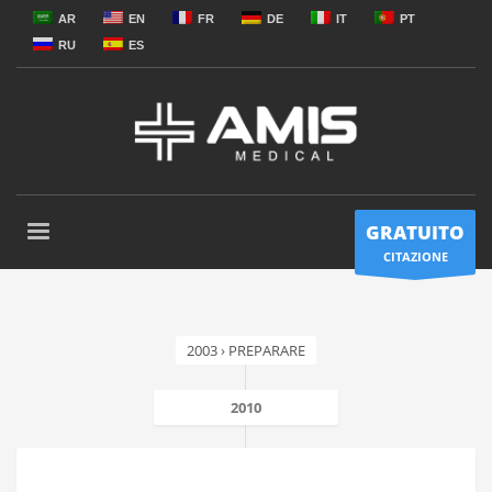
AR
EN
FR
DE
IT
PT
RU
ES
GRATUITO
CITAZIONE
2003 › PREPARARE
2010