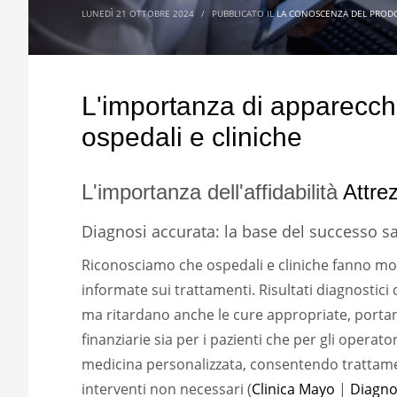
LUNEDÌ 21 OTTOBRE 2024
/
PUBBLICATO IL
LA CONOSCENZA DEL PROD
L'importanza di apparecchi
ospedali e cliniche
L'importanza dell'affidabilità
Attre
Diagnosi accurata: la base del successo sa
Riconosciamo che ospedali e cliniche fanno mo
informate sui trattamenti. Risultati diagnostici
ma ritardano anche le cure appropriate, portan
finanziarie sia per i pazienti che per gli operat
medicina personalizzata, consentendo trattament
interventi non necessari (
Clinica Mayo
|
Diagno