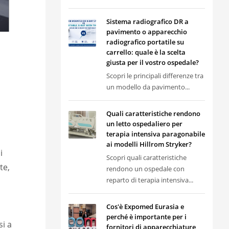
Sistema radiografico DR a
pavimento o apparecchio
radiografico portatile su
carrello: quale è la scelta
giusta per il vostro ospedale?
Scopri le principali differenze tra
un modello da pavimento...
Quali caratteristiche rendono
un letto ospedaliero per
terapia intensiva paragonabile
ai modelli Hillrom Stryker?
i
Scopri quali caratteristiche
te,
rendono un ospedale con
reparto di terapia intensiva...
Cos'è Expomed Eurasia e
perché è importante per i
si a
fornitori di apparecchiature