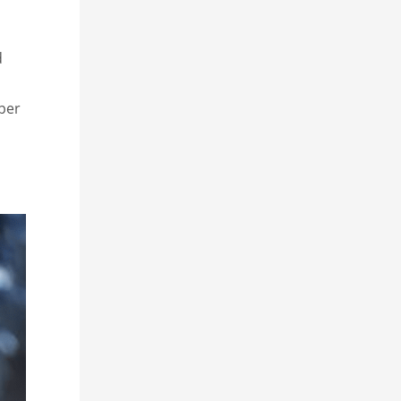
d
 per