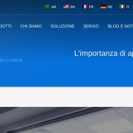
AR
EN
FR
DE
IT
DOTTI
CHI SIAMO
SOLUZIONE
SERVIZI
BLOG E NOT
L'importanza di a
LI E CLINICHE