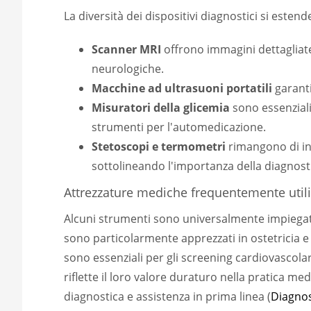
La diversità dei dispositivi diagnostici si esten
Scanner MRI
offrono immagini dettagliate 
neurologiche.
Macchine ad ultrasuoni portatili
garanti
Misuratori della glicemia
sono essenziali
strumenti per l'automedicazione.
Stetoscopi e termometri
rimangono di ine
sottolineando l'importanza della diagnosti
Attrezzature mediche frequentemente utiliz
Alcuni strumenti sono universalmente impiegati pe
sono particolarmente apprezzati in ostetricia e
sono essenziali per gli screening cardiovascolar
riflette il loro valore duraturo nella pratica me
diagnostica e assistenza in prima linea (
Diagnos