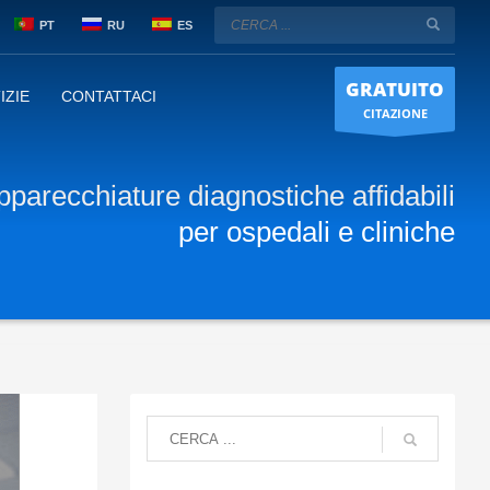
PT
RU
ES
GRATUITO
IZIE
CONTATTACI
CITAZIONE
pparecchiature diagnostiche affidabili
per ospedali e cliniche