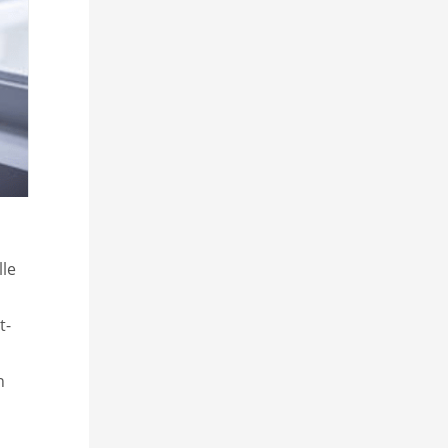
lle
t-
n