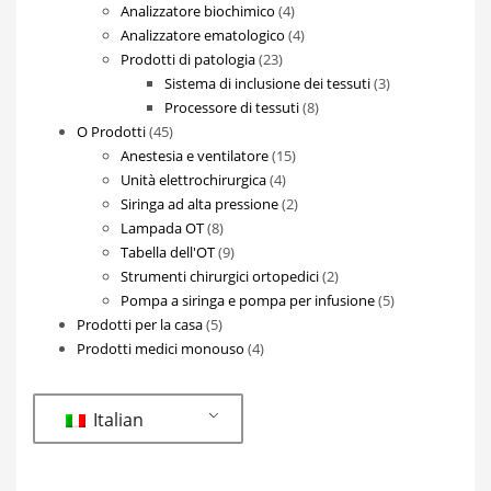
prodotti
4
Analizzatore biochimico
4
prodotti
4
Analizzatore ematologico
4
23
prodotti
Prodotti di patologia
23
prodotti
3
Sistema di inclusione dei tessuti
3
8
prodotti
Processore di tessuti
8
45
prodotti
O Prodotti
45
prodotti
15
Anestesia e ventilatore
15
4
prodotti
Unità elettrochirurgica
4
prodotti
2
Siringa ad alta pressione
2
8
prodotti
Lampada OT
8
prodotti
9
Tabella dell'OT
9
prodotti
2
Strumenti chirurgici ortopedici
2
prodotti
5
Pompa a siringa e pompa per infusione
5
5
prodotti
Prodotti per la casa
5
prodotti
4
Prodotti medici monouso
4
prodotti
Italian