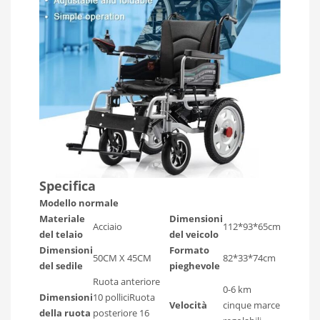
Specifica
Modello normale
Materiale
Dimensioni
Acciaio
112*93*65cm
del telaio
del veicolo
Dimensioni
Formato
50CM X 45CM
82*33*74cm
del sedile
pieghevole
Ruota anteriore
0-6 km
Dimensioni
10 polliciRuota
Velocità
cinque marce
della ruota
posteriore 16