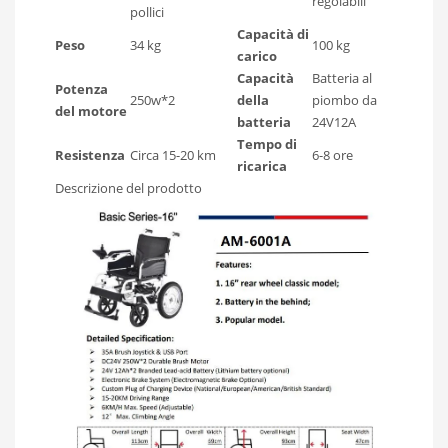
regolabili
pollici
Capacità di
Peso
34 kg
100 kg
carico
Capacità
Batteria al
Potenza
250w*2
della
piombo da
del motore
batteria
24V12A
Tempo di
Resistenza
Circa 15-20 km
6-8 ore
ricarica
Descrizione del prodotto