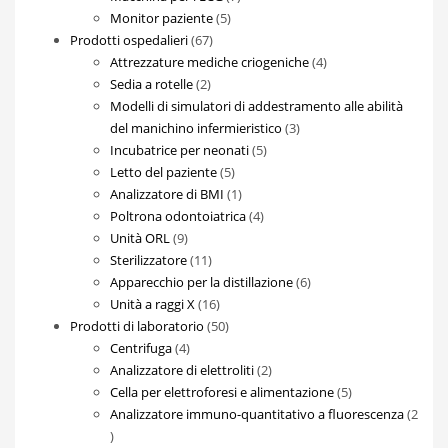
5
prodotti
Monitor paziente
5
67
prodotti
Prodotti ospedalieri
67
prodotti
4
Attrezzature mediche criogeniche
4
2
prodotti
Sedia a rotelle
2
prodotti
Modelli di simulatori di addestramento alle abilità
3
del manichino infermieristico
3
5
prodotti
Incubatrice per neonati
5
5
prodotti
Letto del paziente
5
prodotti
1
Analizzatore di BMI
1
prodotto
4
Poltrona odontoiatrica
4
9
prodotti
Unità ORL
9
prodotti
11
Sterilizzatore
11
prodotti
6
Apparecchio per la distillazione
6
16
prodotti
Unità a raggi X
16
prodotti
50
Prodotti di laboratorio
50
4
prodotti
Centrifuga
4
prodotti
2
Analizzatore di elettroliti
2
prodotti
5
Cella per elettroforesi e alimentazione
5
prodotti
Analizzatore immuno-quantitativo a fluorescenza
2
2