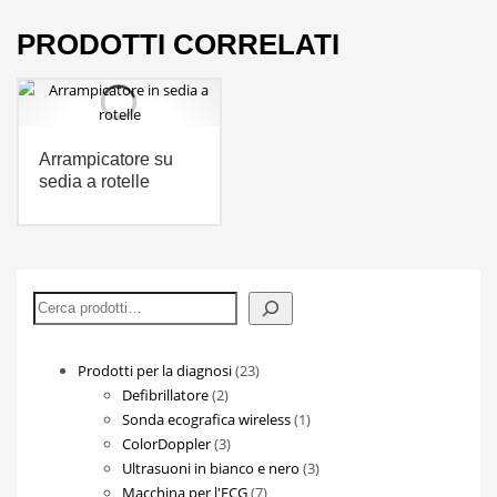
PRODOTTI CORRELATI
Arrampicatore su
sedia a rotelle
Cerca
23
Prodotti per la diagnosi
23
2
prodotti
Defibrillatore
2
prodotti
1
Sonda ecografica wireless
1
3
prodotto
ColorDoppler
3
prodotti
3
Ultrasuoni in bianco e nero
3
7
prodotti
Macchina per l'ECG
7