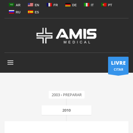
AR
EN
FR
DE
IT
PT
RU
ES
LIVRE
CITAR
2003 › PREPARAR
2010