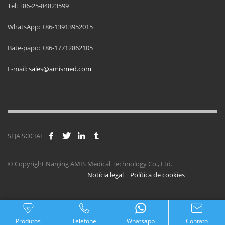
Tel: +86-25-84823599
WhatsApp: +86-13913952015
Bate-papo: +86-17712862105
E-mail:
sales@amismed.com
SEJA SOCIAL
© Copyright Nanjing AMIS Medical Technology Co., Ltd.
Notícia legal
|
Política de cookies
Produtos
Telefone
Whatsapp
Contato