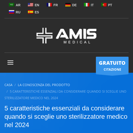
AR
EN
FR
DE
IT
PT
RU
ES
GRATUITO
CITAZIONE
CASA
LA CONOSCENZA DEL PRODOTTO
5 CARATTERISTICHE ESSENZIALI DA CONSIDERARE QUANDO SI SCEGLIE UNO
STERILIZZATORE MEDICO NEL 2024
5 caratteristiche essenziali da considerare
quando si sceglie uno sterilizzatore medico
nel 2024