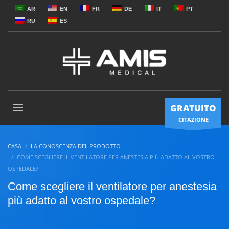
AR
EN
FR
DE
IT
PT
RU
ES
GRATUITO
CITAZIONE
CASA
LA CONOSCENZA DEL PRODOTTO
COME SCEGLIERE IL VENTILATORE PER ANESTESIA PIÙ ADATTO AL VOSTRO
OSPEDALE?
Come scegliere il ventilatore per anestesia
più adatto al vostro ospedale?