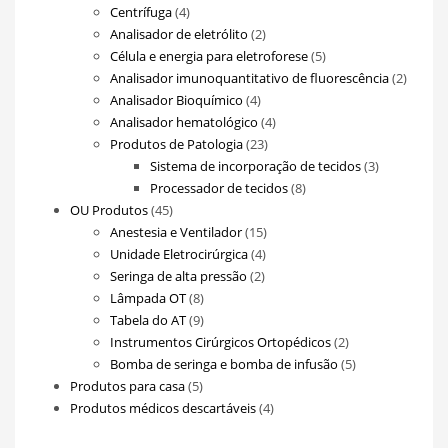
4
produtos
Centrífuga
4
produtos
2
Analisador de eletrólito
2
produtos
5
Célula e energia para eletroforese
5
produtos
2
Analisador imunoquantitativo de fluorescência
2
4
produt
Analisador Bioquímico
4
produtos
4
Analisador hematológico
4
23
produtos
Produtos de Patologia
23
produtos
3
Sistema de incorporação de tecidos
3
8
produtos
Processador de tecidos
8
45
produtos
OU Produtos
45
produtos
15
Anestesia e Ventilador
15
4
produtos
Unidade Eletrocirúrgica
4
2
produtos
Seringa de alta pressão
2
8
produtos
Lâmpada OT
8
produtos
9
Tabela do AT
9
produtos
2
Instrumentos Cirúrgicos Ortopédicos
2
produtos
5
Bomba de seringa e bomba de infusão
5
5
produtos
Produtos para casa
5
produtos
4
Produtos médicos descartáveis
4
produtos