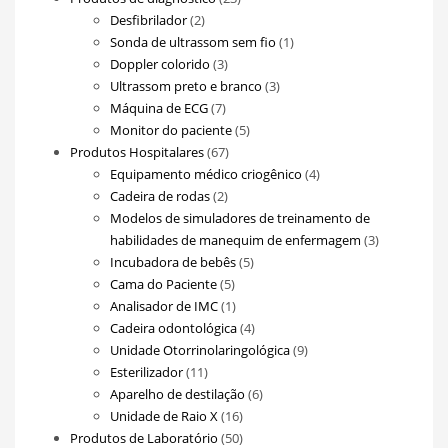
2
produtos
Desfibrilador
2
produtos
1
Sonda de ultrassom sem fio
1
3
produto
Doppler colorido
3
produtos
3
Ultrassom preto e branco
3
7
produtos
Máquina de ECG
7
produtos
5
Monitor do paciente
5
67
produtos
Produtos Hospitalares
67
produtos
4
Equipamento médico criogênico
4
2
produtos
Cadeira de rodas
2
produtos
Modelos de simuladores de treinamento de
3
habilidades de manequim de enfermagem
3
5
produtos
Incubadora de bebês
5
5
produtos
Cama do Paciente
5
produtos
1
Analisador de IMC
1
produto
4
Cadeira odontológica
4
produtos
9
Unidade Otorrinolaringológica
9
11
produtos
Esterilizador
11
produtos
6
Aparelho de destilação
6
16
produtos
Unidade de Raio X
16
produtos
50
Produtos de Laboratório
50