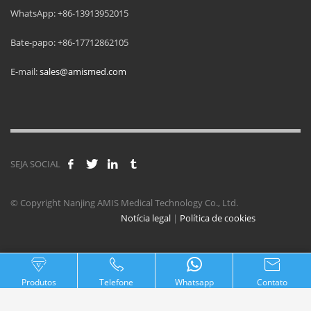
WhatsApp: +86-13913952015
Bate-papo: +86-17712862105
E-mail:
sales@amismed.com
SEJA SOCIAL
© Copyright Nanjing AMIS Medical Technology Co., Ltd.
Notícia legal
|
Política de cookies
Produtos
Telefone
Whatsapp
Contato