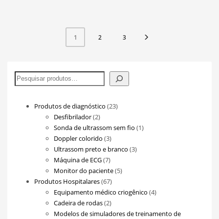
2
3
1
Pesquisar
23
Produtos de diagnóstico
23
2
produtos
Desfibrilador
2
produtos
1
Sonda de ultrassom sem fio
1
3
produto
Doppler colorido
3
produtos
3
Ultrassom preto e branco
3
7
produtos
Máquina de ECG
7
produtos
5
Monitor do paciente
5
67
produtos
Produtos Hospitalares
67
produtos
4
Equipamento médico criogênico
4
2
produtos
Cadeira de rodas
2
produtos
Modelos de simuladores de treinamento de