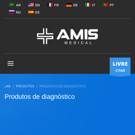
AR
EN
FR
DE
IT
PT
RU
ES
LIVRE
CITAR
LAR
PRODUTOS
PRODUTOS DE DIAGNÓSTICO
Produtos de diagnóstico