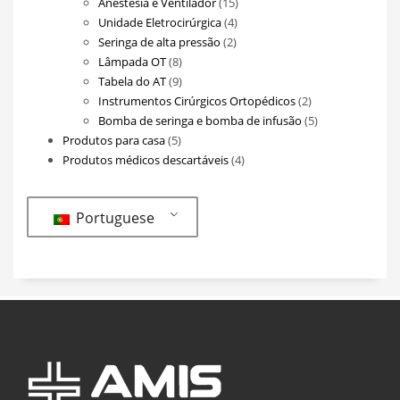
produtos
15
Anestesia e Ventilador
15
4
produtos
Unidade Eletrocirúrgica
4
2
produtos
Seringa de alta pressão
2
8
produtos
Lâmpada OT
8
produtos
9
Tabela do AT
9
produtos
2
Instrumentos Cirúrgicos Ortopédicos
2
produtos
5
Bomba de seringa e bomba de infusão
5
5
produtos
Produtos para casa
5
produtos
4
Produtos médicos descartáveis
4
produtos
Portuguese