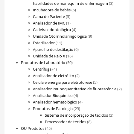
3
habilidades de manequim de enfermagem
3
5
produtos
Incubadora de bebês
5
5
produtos
Cama do Paciente
5
produtos
1
Analisador de IMC
1
produto
4
Cadeira odontológica
4
produtos
9
Unidade Otorrinolaringológica
9
11
produtos
Esterilizador
11
produtos
6
Aparelho de destilação
6
16
produtos
Unidade de Raio X
16
produtos
50
Produtos de Laboratório
50
4
produtos
Centrífuga
4
produtos
2
Analisador de eletrólito
2
produtos
5
Célula e energia para eletroforese
5
produtos
2
Analisador imunoquantitativo de fluorescência
2
4
produt
Analisador Bioquímico
4
produtos
4
Analisador hematológico
4
23
produtos
Produtos de Patologia
23
produtos
3
Sistema de incorporação de tecidos
3
8
produtos
Processador de tecidos
8
45
produtos
OU Produtos
45