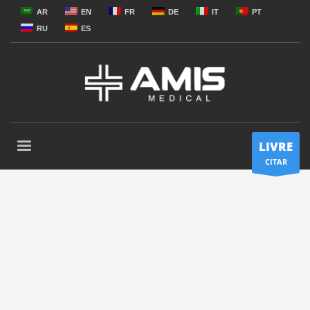
AR
EN
FR
DE
IT
PT
RU
ES
LIVRE
CITAR