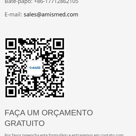
Bate-papo: +86-17712862105
E-mail:
sales@amismed.com
FAÇA UM ORÇAMENTO
GRATUITO
Por favor preencha este formulário e entraremos em contato com