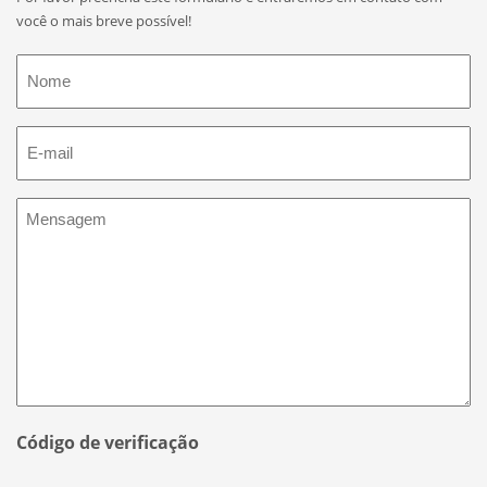
você o mais breve possível!
Nome
E-
mail
无
标
题
Código de verificação