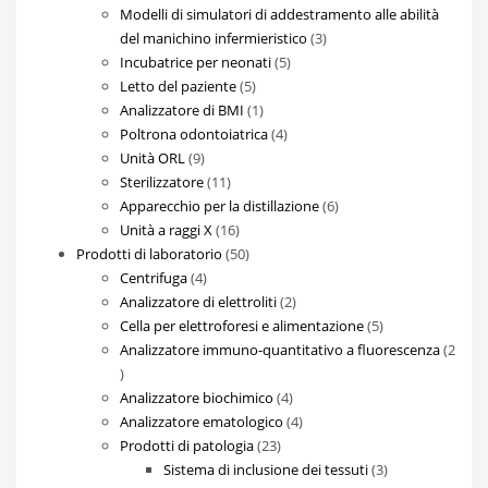
prodotti
Modelli di simulatori di addestramento alle abilità
3
del manichino infermieristico
3
5
prodotti
Incubatrice per neonati
5
5
prodotti
Letto del paziente
5
prodotti
1
Analizzatore di BMI
1
prodotto
4
Poltrona odontoiatrica
4
9
prodotti
Unità ORL
9
prodotti
11
Sterilizzatore
11
prodotti
6
Apparecchio per la distillazione
6
16
prodotti
Unità a raggi X
16
prodotti
50
Prodotti di laboratorio
50
4
prodotti
Centrifuga
4
prodotti
2
Analizzatore di elettroliti
2
prodotti
5
Cella per elettroforesi e alimentazione
5
prodotti
Analizzatore immuno-quantitativo a fluorescenza
2
2
prodotti
4
Analizzatore biochimico
4
prodotti
4
Analizzatore ematologico
4
23
prodotti
Prodotti di patologia
23
prodotti
3
Sistema di inclusione dei tessuti
3