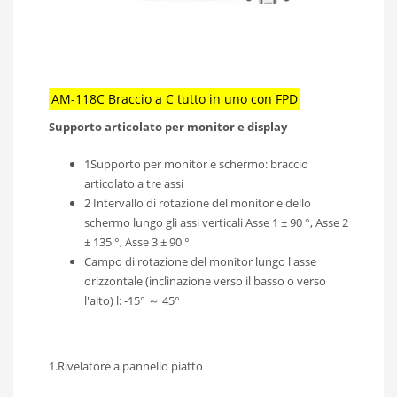
AM-118C Braccio a C tutto in uno con FPD
Supporto articolato per monitor e display
1Supporto per monitor e schermo: braccio
articolato a tre assi
2 Intervallo di rotazione del monitor e dello
schermo lungo gli assi verticali Asse 1 ± 90 °, Asse 2
± 135 °, Asse 3 ± 90 °
Campo di rotazione del monitor lungo l'asse
orizzontale (inclinazione verso il basso o verso
l'alto) l: -15° ～ 45°
1.Rivelatore a pannello piatto