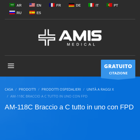
AR
EN
FR
DE
IT
PT
RU
ES
GRATUITO
CITAZIONE
CASA
PRODOTTI
PRODOTTI OSPEDALIERI
UNITÀ A RAGGI X
AM-118C BRACCIO A C TUTTO IN UNO CON FPD
AM-118C Braccio a C tutto in uno con FPD