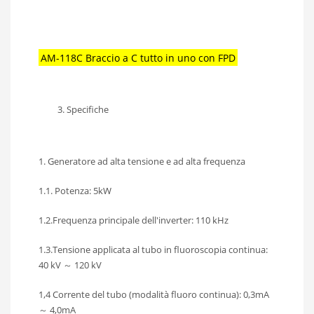
AM-118C Braccio a C tutto in uno con FPD
Specifiche
1. Generatore ad alta tensione e ad alta frequenza
1.1. Potenza: 5kW
1.2.Frequenza principale dell'inverter: 110 kHz
1.3.Tensione applicata al tubo in fluoroscopia continua:
40 kV ～ 120 kV
1,4 Corrente del tubo (modalità fluoro continua): 0,3mA
～ 4,0mA