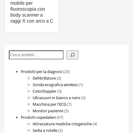
mobile per
fluoroscopia con
body scanner a
raggi X con arco a C
Cerca
23
Prodotti per la diagnosi
23
2
prodotti
Defibrillatore
2
prodotti
1
Sonda ecografica wireless
1
3
prodotto
ColorDoppler
3
prodotti
3
Ultrasuoni in bianco e nero
3
7
prodotti
Macchina per l'ECG
7
5
prodotti
Monitor paziente
5
67
prodotti
Prodotti ospedalieri
67
prodotti
4
Attrezzature mediche criogeniche
4
2
prodotti
Sedia a rotelle
2