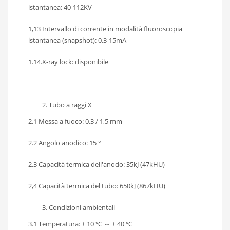
istantanea: 40-112KV
1,13 Intervallo di corrente in modalità fluoroscopia
istantanea (snapshot): 0,3-15mA
1.14.X-ray lock: disponibile
Tubo a raggi X
2,1 Messa a fuoco: 0,3 / 1,5 mm
2.2 Angolo anodico: 15 °
2,3 Capacità termica dell'anodo: 35kJ (47kHU)
2,4 Capacità termica del tubo: 650kJ (867kHU)
Condizioni ambientali
3.1 Temperatura: + 10 ℃ ～ + 40 ℃