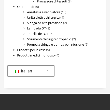
8
prodotti
Processore di tessuti
8
45
prodotti
O Prodotti
45
prodotti
15
Anestesia e ventilatore
15
4
prodotti
Unità elettrochirurgica
4
prodotti
2
Siringa ad alta pressione
2
8
prodotti
Lampada OT
8
prodotti
9
Tabella dell'OT
9
prodotti
2
Strumenti chirurgici ortopedici
2
prodotti
5
Pompa a siringa e pompa per infusione
5
5
prodotti
Prodotti per la casa
5
prodotti
4
Prodotti medici monouso
4
prodotti
Italian