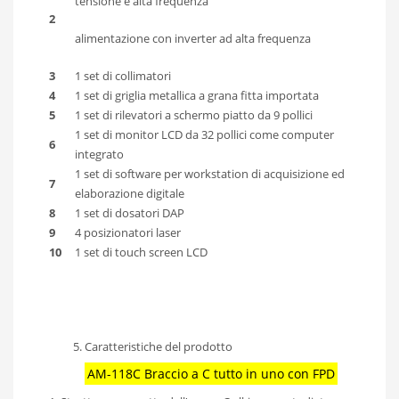
tensione e alta frequenza
2
alimentazione con inverter ad alta frequenza
3
1 set di collimatori
4
1 set di griglia metallica a grana fitta importata
5
1 set di rilevatori a schermo piatto da 9 pollici
1 set di monitor LCD da 32 pollici come computer
6
integrato
1 set di software per workstation di acquisizione ed
7
elaborazione digitale
8
1 set di dosatori DAP
9
4 posizionatori laser
10
1 set di touch screen LCD
Caratteristiche del prodotto
AM-118C Braccio a C tutto in uno con FPD