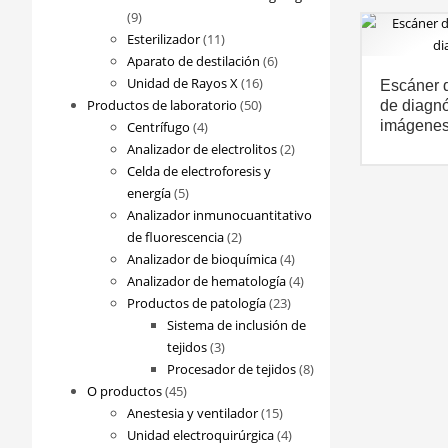
9
9
productos
11
Esterilizador
11
productos
6
Aparato de destilación
6
16
productos
Unidad de Rayos X
16
Escáner d
50
productos
Productos de laboratorio
50
de diagnó
4
productos
imágene
Centrífugo
4
productos
2
Analizador de electrolitos
2
productos
Celda de electroforesis y
5
energía
5
productos
Analizador inmunocuantitativo
2
de fluorescencia
2
productos
4
Analizador de bioquímica
4
productos
4
Analizador de hematología
4
23
productos
Productos de patología
23
productos
Sistema de inclusión de
3
tejidos
3
productos
8
Procesador de tejidos
8
45
productos
O productos
45
productos
15
Anestesia y ventilador
15
productos
4
Unidad electroquirúrgica
4