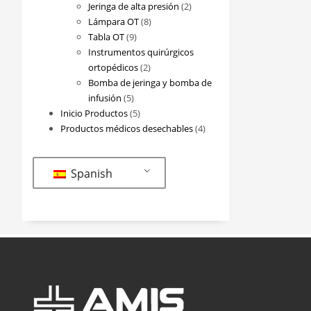
2
productos
Jeringa de alta presión
2
8
productos
Lámpara OT
8
9
productos
Tabla OT
9
productos
Instrumentos quirúrgicos
2
ortopédicos
2
productos
Bomba de jeringa y bomba de
5
infusión
5
productos
5
Inicio Productos
5
productos
4
Productos médicos desechables
4
productos
Spanish