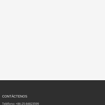
CONTÁCTENOS
Teléfono: +86-25-84823599