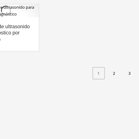
e ultrasonido
stico por
s
2
3
1