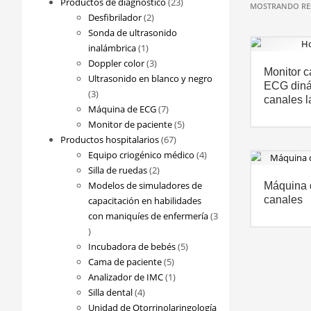
23
Productos de diagnóstico
23
MOSTRANDO RES
2
productos
Desfibrilador
2
productos
Sonda de ultrasonido
1
inalámbrica
1
producto
3
Doppler color
3
Monitor c
productos
Ultrasonido en blanco y negro
ECG diná
3
3
canales l
productos
7
Máquina de ECG
7
productos
5
Monitor de paciente
5
67
productos
Productos hospitalarios
67
productos
4
Equipo criogénico médico
4
2
productos
Silla de ruedas
2
productos
Modelos de simuladores de
Máquina 
canales
capacitación en habilidades
con maniquíes de enfermería
3
3
productos
5
Incubadora de bebés
5
5
productos
Cama de paciente
5
productos
1
Analizador de IMC
1
4
producto
Silla dental
4
productos
Unidad de Otorrinolaringología