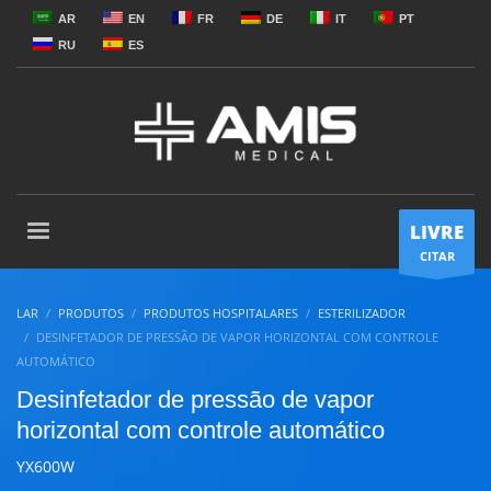
AR
EN
FR
DE
IT
PT
RU
ES
LIVRE
CITAR
LAR
PRODUTOS
PRODUTOS HOSPITALARES
ESTERILIZADOR
DESINFETADOR DE PRESSÃO DE VAPOR HORIZONTAL COM CONTROLE
AUTOMÁTICO
Desinfetador de pressão de vapor
horizontal com controle automático
YX600W