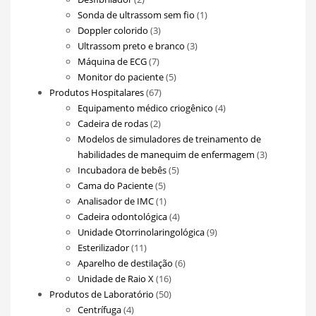
produtos
1
Sonda de ultrassom sem fio
1
3
produto
Doppler colorido
3
produtos
3
Ultrassom preto e branco
3
7
produtos
Máquina de ECG
7
produtos
5
Monitor do paciente
5
67
produtos
Produtos Hospitalares
67
produtos
4
Equipamento médico criogênico
4
2
produtos
Cadeira de rodas
2
produtos
Modelos de simuladores de treinamento de
3
habilidades de manequim de enfermagem
3
5
produtos
Incubadora de bebês
5
5
produtos
Cama do Paciente
5
produtos
1
Analisador de IMC
1
produto
4
Cadeira odontológica
4
produtos
9
Unidade Otorrinolaringológica
9
11
produtos
Esterilizador
11
produtos
6
Aparelho de destilação
6
16
produtos
Unidade de Raio X
16
produtos
50
Produtos de Laboratório
50
4
produtos
Centrífuga
4