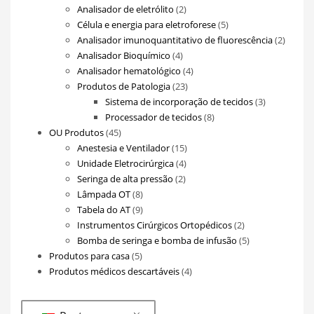
produtos
2
Analisador de eletrólito
2
produtos
5
Célula e energia para eletroforese
5
produtos
2
Analisador imunoquantitativo de fluorescência
2
4
produt
Analisador Bioquímico
4
produtos
4
Analisador hematológico
4
23
produtos
Produtos de Patologia
23
produtos
3
Sistema de incorporação de tecidos
3
8
produtos
Processador de tecidos
8
45
produtos
OU Produtos
45
produtos
15
Anestesia e Ventilador
15
4
produtos
Unidade Eletrocirúrgica
4
2
produtos
Seringa de alta pressão
2
8
produtos
Lâmpada OT
8
produtos
9
Tabela do AT
9
produtos
2
Instrumentos Cirúrgicos Ortopédicos
2
produtos
5
Bomba de seringa e bomba de infusão
5
5
produtos
Produtos para casa
5
produtos
4
Produtos médicos descartáveis
4
produtos