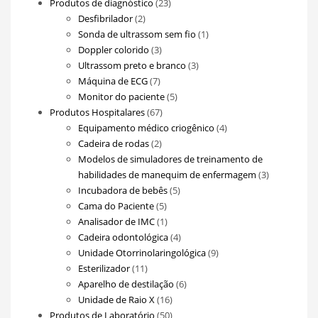
23
Produtos de diagnóstico
23
2
produtos
Desfibrilador
2
produtos
1
Sonda de ultrassom sem fio
1
3
produto
Doppler colorido
3
produtos
3
Ultrassom preto e branco
3
7
produtos
Máquina de ECG
7
produtos
5
Monitor do paciente
5
67
produtos
Produtos Hospitalares
67
produtos
4
Equipamento médico criogênico
4
2
produtos
Cadeira de rodas
2
produtos
Modelos de simuladores de treinamento de
3
habilidades de manequim de enfermagem
3
5
produtos
Incubadora de bebês
5
5
produtos
Cama do Paciente
5
produtos
1
Analisador de IMC
1
produto
4
Cadeira odontológica
4
produtos
9
Unidade Otorrinolaringológica
9
11
produtos
Esterilizador
11
produtos
6
Aparelho de destilação
6
16
produtos
Unidade de Raio X
16
produtos
50
Produtos de Laboratório
50