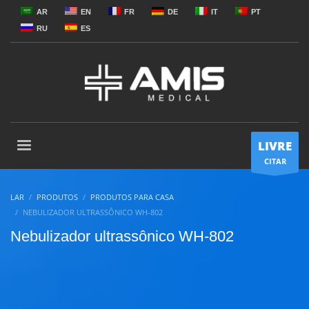
AR
EN
FR
DE
IT
PT
RU
ES
LIVRE
CITAR
LAR
PRODUTOS
PRODUTOS PARA CASA
NEBULIZADOR ULTRASSÔNICO WH-802
Nebulizador ultrassônico WH-802