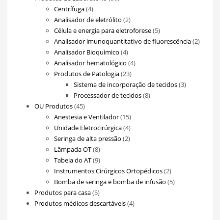
4
produtos
Centrífuga
4
produtos
2
Analisador de eletrólito
2
produtos
5
Célula e energia para eletroforese
5
produtos
2
Analisador imunoquantitativo de fluorescência
2
4
produt
Analisador Bioquímico
4
produtos
4
Analisador hematológico
4
23
produtos
Produtos de Patologia
23
produtos
3
Sistema de incorporação de tecidos
3
8
produtos
Processador de tecidos
8
45
produtos
OU Produtos
45
produtos
15
Anestesia e Ventilador
15
4
produtos
Unidade Eletrocirúrgica
4
2
produtos
Seringa de alta pressão
2
8
produtos
Lâmpada OT
8
produtos
9
Tabela do AT
9
produtos
2
Instrumentos Cirúrgicos Ortopédicos
2
produtos
5
Bomba de seringa e bomba de infusão
5
5
produtos
Produtos para casa
5
produtos
4
Produtos médicos descartáveis
4
produtos