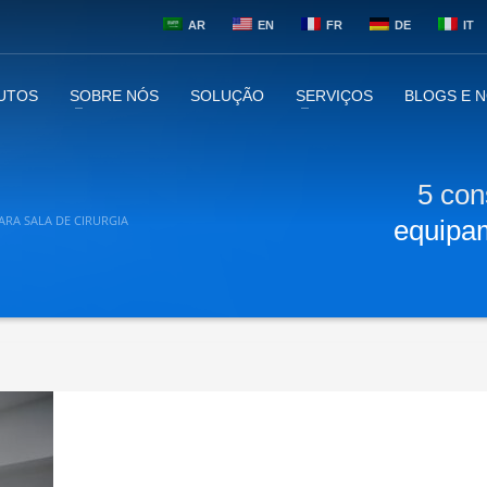
AR
EN
FR
DE
IT
UTOS
SOBRE NÓS
SOLUÇÃO
SERVIÇOS
BLOGS E N
5 con
ARA SALA DE CIRURGIA
equipam