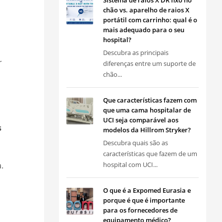
Sistema de raios X DR fixo no
chão vs. aparelho de raios X
portátil com carrinho: qual é o
mais adequado para o seu
hospital?
Descubra as principais
r
diferenças entre um suporte de
chão...
Que características fazem com
que uma cama hospitalar de
UCI seja comparável aos
s
modelos da Hillrom Stryker?
Descubra quais são as
características que fazem de um
.
hospital com UCI...
O que é a Expomed Eurasia e
porque é que é importante
para os fornecedores de
equipamento médico?