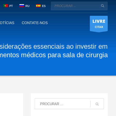
PT
RU
ES
LIVRE
OTÍCIAS
CONTATE-NOS
CITAR
siderações essenciais ao investir em
entos médicos para sala de cirurgia