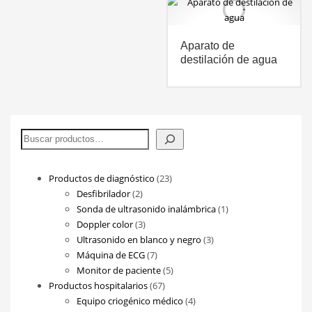
Aparato de
destilación de agua
Buscar
23
Productos de diagnóstico
23
2
productos
Desfibrilador
2
productos
1
Sonda de ultrasonido inalámbrica
1
3
producto
Doppler color
3
productos
3
Ultrasonido en blanco y negro
3
7
productos
Máquina de ECG
7
productos
5
Monitor de paciente
5
67
productos
Productos hospitalarios
67
productos
4
Equipo criogénico médico
4