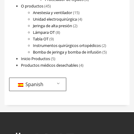
45
productos
O productos
45
productos
15
Anestesia y ventilador
15
productos
4
Unidad electroquirúrgica
4
2
productos
Jeringa de alta presión
2
8
productos
Lámpara OT
8
9
productos
Tabla OT
9
productos
2
Instrumentos quirúrgicos ortopédicos
2
productos
5
Bomba de jeringa y bomba de infusión
5
5
productos
Inicio Productos
5
productos
4
Productos médicos desechables
4
productos
Spanish