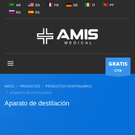
AR
EN
FR
DE
IT
PT
RU
ES
GRATIS
CITA
INICIO
PRODUCTOS
PRODUCTOS HOSPITALARIOS
APARATO DE DESTILACIÓN
Aparato de destilación