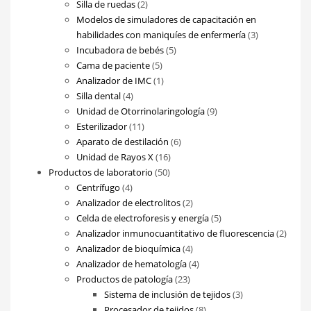
2
productos
Silla de ruedas
2
productos
Modelos de simuladores de capacitación en
3
habilidades con maniquíes de enfermería
3
5
productos
Incubadora de bebés
5
5
productos
Cama de paciente
5
productos
1
Analizador de IMC
1
4
producto
Silla dental
4
productos
9
Unidad de Otorrinolaringología
9
11
productos
Esterilizador
11
productos
6
Aparato de destilación
6
16
productos
Unidad de Rayos X
16
50
productos
Productos de laboratorio
50
4
productos
Centrífugo
4
productos
2
Analizador de electrolitos
2
productos
5
Celda de electroforesis y energía
5
productos
2
Analizador inmunocuantitativo de fluorescencia
2
4
produ
Analizador de bioquímica
4
productos
4
Analizador de hematología
4
23
productos
Productos de patología
23
productos
3
Sistema de inclusión de tejidos
3
8
productos
Procesador de tejidos
8