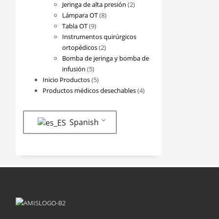
2
productos
Jeringa de alta presión
2
8
productos
Lámpara OT
8
9
productos
Tabla OT
9
productos
Instrumentos quirúrgicos
2
ortopédicos
2
productos
Bomba de jeringa y bomba de
5
infusión
5
productos
5
Inicio Productos
5
productos
4
Productos médicos desechables
4
productos
Spanish