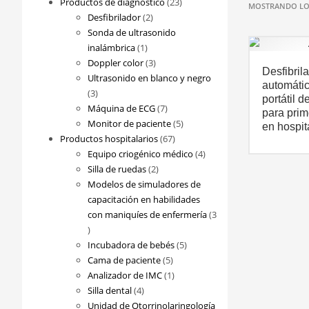
23
Productos de diagnóstico
23
MOSTRANDO LOS
2
productos
Desfibrilador
2
productos
Sonda de ultrasonido
1
inalámbrica
1
producto
3
Doppler color
3
Desfibril
productos
Ultrasonido en blanco y negro
automátic
3
3
portátil 
productos
7
Máquina de ECG
7
para prim
productos
5
Monitor de paciente
5
en hospit
67
productos
Productos hospitalarios
67
productos
4
Equipo criogénico médico
4
2
productos
Silla de ruedas
2
productos
Modelos de simuladores de
capacitación en habilidades
con maniquíes de enfermería
3
3
productos
5
Incubadora de bebés
5
5
productos
Cama de paciente
5
productos
1
Analizador de IMC
1
4
producto
Silla dental
4
productos
Unidad de Otorrinolaringología