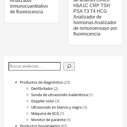
Analizador
HbA1C CRP TSH
inmunocuantitativo
PSA T3 T4 HCG
de fluorescencia
Analizador de
hormonas Analizador
de inmunoensayo por
fluorescencia
Buscar
23
Productos de diagnóstico
23
2
productos
Desfibrilador
2
productos
1
Sonda de ultrasonido inalámbrica
1
3
producto
Doppler color
3
productos
3
Ultrasonido en blanco y negro
3
7
productos
Máquina de ECG
7
productos
5
Monitor de paciente
5
67
productos
Productos hospitalarios
67