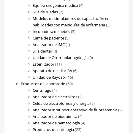
productos
4
Equipo criogénico médico
4
2
productos
Silla de ruedas
2
productos
Modelos de simuladores de capacitación en
3
habilidades con maniquíes de enfermería
3
5
productos
Incubadora de bebés
5
5
productos
Cama de paciente
5
productos
1
Analizador de IMC
1
4
producto
Silla dental
4
productos
9
Unidad de Otorrinolaringología
9
11
productos
Esterilizador
11
productos
6
Aparato de destilación
6
16
productos
Unidad de Rayos X
16
50
productos
Productos de laboratorio
50
4
productos
Centrífugo
4
productos
2
Analizador de electrolitos
2
productos
5
Celda de electroforesis y energía
5
productos
2
Analizador inmunocuantitativo de fluorescencia
2
4
produ
Analizador de bioquímica
4
productos
4
Analizador de hematología
4
23
productos
Productos de patología
23