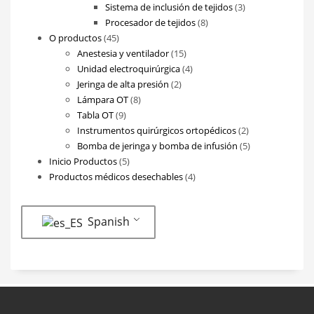
productos
3
Sistema de inclusión de tejidos
3
8
productos
Procesador de tejidos
8
45
productos
O productos
45
productos
15
Anestesia y ventilador
15
productos
4
Unidad electroquirúrgica
4
2
productos
Jeringa de alta presión
2
8
productos
Lámpara OT
8
9
productos
Tabla OT
9
productos
2
Instrumentos quirúrgicos ortopédicos
2
productos
5
Bomba de jeringa y bomba de infusión
5
5
productos
Inicio Productos
5
productos
4
Productos médicos desechables
4
productos
Spanish