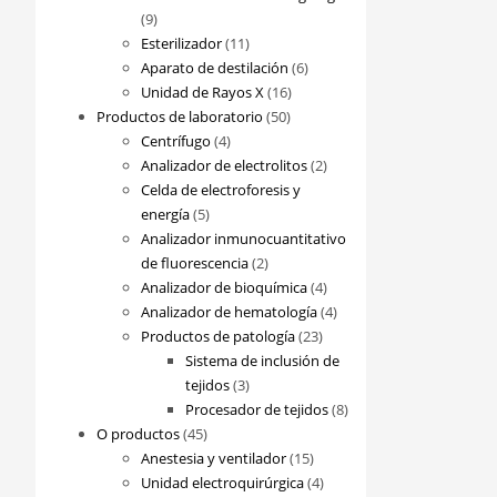
9
9
productos
11
Esterilizador
11
productos
6
Aparato de destilación
6
16
productos
Unidad de Rayos X
16
50
productos
Productos de laboratorio
50
4
productos
Centrífugo
4
productos
2
Analizador de electrolitos
2
productos
Celda de electroforesis y
5
energía
5
productos
Analizador inmunocuantitativo
2
de fluorescencia
2
productos
4
Analizador de bioquímica
4
productos
4
Analizador de hematología
4
23
productos
Productos de patología
23
productos
Sistema de inclusión de
3
tejidos
3
productos
8
Procesador de tejidos
8
45
productos
O productos
45
productos
15
Anestesia y ventilador
15
productos
4
Unidad electroquirúrgica
4