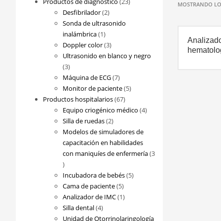
23
Productos de diagnóstico
23
MOSTRANDO LOS
2
productos
Desfibrilador
2
productos
Sonda de ultrasonido
1
inalámbrica
1
Analizad
producto
3
Doppler color
3
hematolog
productos
Ultrasonido en blanco y negro
3
3
productos
7
Máquina de ECG
7
productos
5
Monitor de paciente
5
67
productos
Productos hospitalarios
67
productos
4
Equipo criogénico médico
4
2
productos
Silla de ruedas
2
productos
Modelos de simuladores de
capacitación en habilidades
con maniquíes de enfermería
3
3
productos
5
Incubadora de bebés
5
5
productos
Cama de paciente
5
productos
1
Analizador de IMC
1
4
producto
Silla dental
4
productos
Unidad de Otorrinolaringología