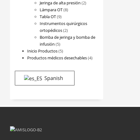
2
productos
Jeringa de alta presión
2
8
productos
Lámpara OT
8
9
productos
Tabla OT
9
productos
Instrumentos quirúrgicos
2
ortopédicos
2
productos
Bomba de jeringa y bomba de
5
infusión
5
productos
5
Inicio Productos
5
productos
4
Productos médicos desechables
4
productos
Spanish