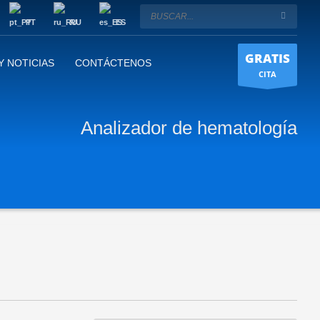
PT
RU
ES
GRATIS
Y NOTICIAS
CONTÁCTENOS
CITA
Analizador de hematología