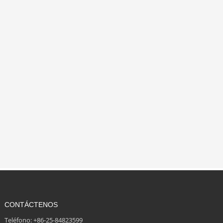
CONTÁCTENOS
Teléfono: +86-25-84823599