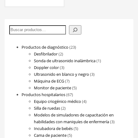
Buscar
23
Productos de diagnóstico
23
2
productos
Desfibrilador
2
productos
1
Sonda de ultrasonido inalámbrica
1
3
producto
Doppler color
3
productos
3
Ultrasonido en blanco y negro
3
7
productos
Máquina de ECG
7
productos
5
Monitor de paciente
5
67
productos
Productos hospitalarios
67
productos
4
Equipo criogénico médico
4
2
productos
Silla de ruedas
2
productos
Modelos de simuladores de capacitación en
3
habilidades con maniquíes de enfermería
3
5
productos
Incubadora de bebés
5
5
productos
Cama de paciente
5