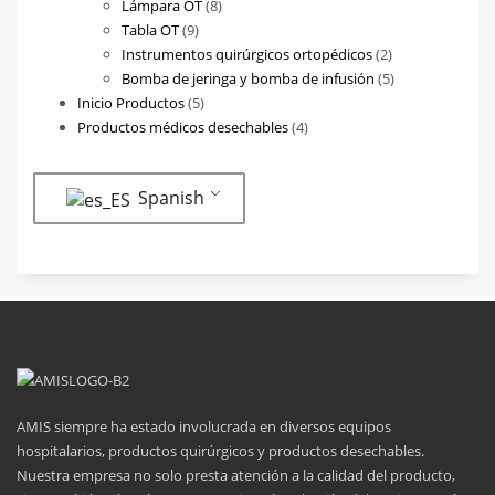
8
productos
Lámpara OT
8
9
productos
Tabla OT
9
productos
2
Instrumentos quirúrgicos ortopédicos
2
productos
5
Bomba de jeringa y bomba de infusión
5
5
productos
Inicio Productos
5
productos
4
Productos médicos desechables
4
productos
Spanish
AMIS siempre ha estado involucrada en diversos equipos
hospitalarios, productos quirúrgicos y productos desechables.
Nuestra empresa no solo presta atención a la calidad del producto,