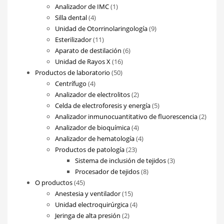
productos
1
Analizador de IMC
1
4
producto
Silla dental
4
productos
9
Unidad de Otorrinolaringología
9
11
productos
Esterilizador
11
productos
6
Aparato de destilación
6
16
productos
Unidad de Rayos X
16
50
productos
Productos de laboratorio
50
4
productos
Centrífugo
4
productos
2
Analizador de electrolitos
2
productos
5
Celda de electroforesis y energía
5
productos
2
Analizador inmunocuantitativo de fluorescencia
2
4
produ
Analizador de bioquímica
4
productos
4
Analizador de hematología
4
23
productos
Productos de patología
23
productos
3
Sistema de inclusión de tejidos
3
8
productos
Procesador de tejidos
8
45
productos
O productos
45
productos
15
Anestesia y ventilador
15
productos
4
Unidad electroquirúrgica
4
2
productos
Jeringa de alta presión
2