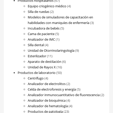
67
productos
Productos hospitalarios
67
productos
4
Equipo criogénico médico
4
2
productos
Silla de ruedas
2
productos
Modelos de simuladores de capacitación en
3
habilidades con maniquíes de enfermería
3
5
productos
Incubadora de bebés
5
5
productos
Cama de paciente
5
productos
1
Analizador de IMC
1
4
producto
Silla dental
4
productos
9
Unidad de Otorrinolaringología
9
11
productos
Esterilizador
11
productos
6
Aparato de destilación
6
16
productos
Unidad de Rayos X
16
50
productos
Productos de laboratorio
50
4
productos
Centrífugo
4
productos
2
Analizador de electrolitos
2
productos
5
Celda de electroforesis y energía
5
productos
2
Analizador inmunocuantitativo de fluorescencia
2
4
produ
Analizador de bioquímica
4
productos
4
Analizador de hematología
4
23
productos
Productos de patología
23