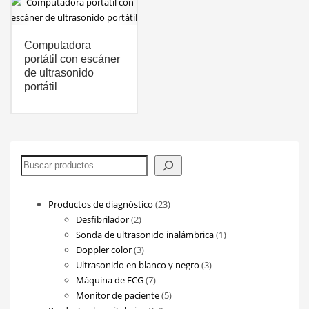
Computadora
portátil con escáner
de ultrasonido
portátil
Buscar
23
Productos de diagnóstico
23
2
productos
Desfibrilador
2
productos
1
Sonda de ultrasonido inalámbrica
1
3
producto
Doppler color
3
productos
3
Ultrasonido en blanco y negro
3
7
productos
Máquina de ECG
7
productos
5
Monitor de paciente
5