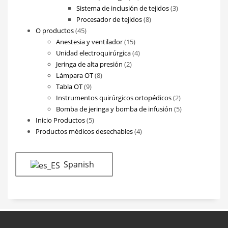
productos
3
Sistema de inclusión de tejidos
3
8
productos
Procesador de tejidos
8
45
productos
O productos
45
productos
15
Anestesia y ventilador
15
productos
4
Unidad electroquirúrgica
4
2
productos
Jeringa de alta presión
2
8
productos
Lámpara OT
8
9
productos
Tabla OT
9
productos
2
Instrumentos quirúrgicos ortopédicos
2
productos
5
Bomba de jeringa y bomba de infusión
5
5
productos
Inicio Productos
5
productos
4
Productos médicos desechables
4
productos
Spanish