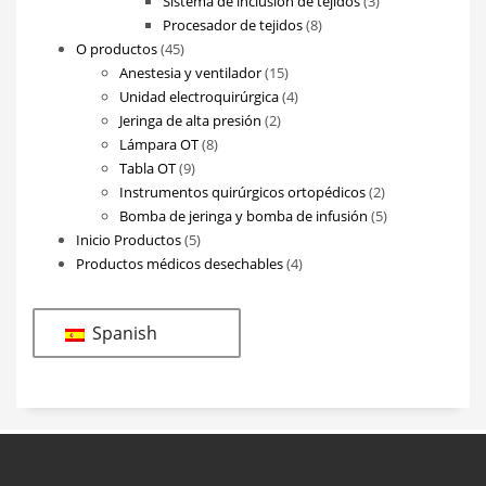
Sistema de inclusión de tejidos
3
8
productos
Procesador de tejidos
8
45
productos
O productos
45
productos
15
Anestesia y ventilador
15
productos
4
Unidad electroquirúrgica
4
2
productos
Jeringa de alta presión
2
8
productos
Lámpara OT
8
9
productos
Tabla OT
9
productos
2
Instrumentos quirúrgicos ortopédicos
2
productos
5
Bomba de jeringa y bomba de infusión
5
5
productos
Inicio Productos
5
productos
4
Productos médicos desechables
4
productos
Spanish