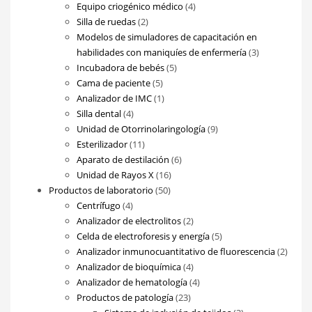
productos
4
Equipo criogénico médico
4
2
productos
Silla de ruedas
2
productos
Modelos de simuladores de capacitación en
3
habilidades con maniquíes de enfermería
3
5
productos
Incubadora de bebés
5
5
productos
Cama de paciente
5
productos
1
Analizador de IMC
1
4
producto
Silla dental
4
productos
9
Unidad de Otorrinolaringología
9
11
productos
Esterilizador
11
productos
6
Aparato de destilación
6
16
productos
Unidad de Rayos X
16
50
productos
Productos de laboratorio
50
4
productos
Centrífugo
4
productos
2
Analizador de electrolitos
2
productos
5
Celda de electroforesis y energía
5
productos
2
Analizador inmunocuantitativo de fluorescencia
2
4
produ
Analizador de bioquímica
4
productos
4
Analizador de hematología
4
23
productos
Productos de patología
23
productos
3