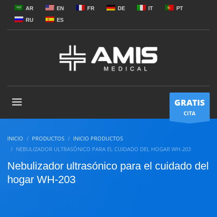
AR
EN
FR
DE
IT
PT
RU
ES
GRATIS
CITA
INICIO
PRODUCTOS
INICIO PRODUCTOS
NEBULIZADOR ULTRASÓNICO PARA EL CUIDADO DEL HOGAR WH-203
Nebulizador ultrasónico para el cuidado del
hogar WH-203