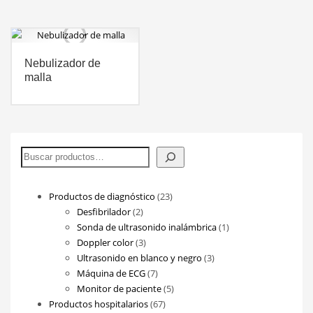
Nebulizador de
malla
Buscar
23
Productos de diagnóstico
23
2
productos
Desfibrilador
2
productos
1
Sonda de ultrasonido inalámbrica
1
3
producto
Doppler color
3
productos
3
Ultrasonido en blanco y negro
3
7
productos
Máquina de ECG
7
productos
5
Monitor de paciente
5
67
productos
Productos hospitalarios
67